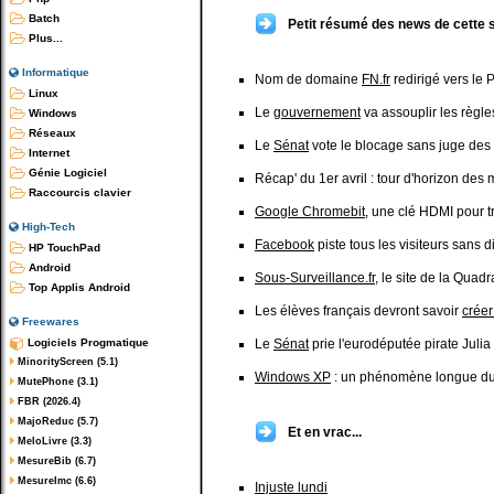
Batch
Petit résumé des news de cette 
Plus...
Informatique
Nom de domaine
FN.fr
redirigé vers le P
Linux
Le
gouvernement
va assouplir les règle
Windows
Réseaux
Le
Sénat
vote le blocage sans juge des
Internet
Génie Logiciel
Récap' du 1er avril : tour d'horizon des 
Raccourcis clavier
Google Chromebit
, une clé HDMI pour 
High-Tech
Facebook
piste tous les visiteurs sans d
HP TouchPad
Android
Sous-Surveillance.fr
, le site de la Quad
Top Applis Android
Les élèves français devront savoir
créer
Freewares
Logiciels Progmatique
Le
Sénat
prie l'eurodéputée pirate Juli
MinorityScreen (5.1)
Windows XP
: un phénomène longue d
MutePhone (3.1)
FBR (2026.4)
MajoReduc (5.7)
Et en vrac...
MeloLivre (3.3)
MesureBib (6.7)
MesureImc (6.6)
Injuste lundi