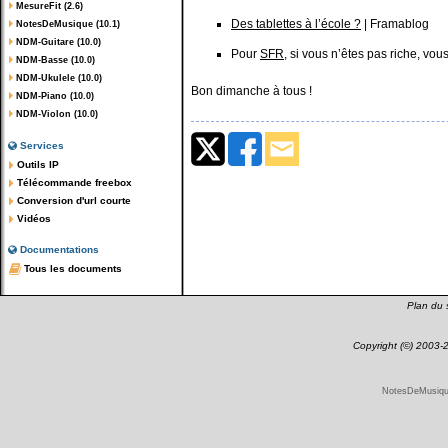
MesureFit (2.6)
Des tablettes à l’école ?
| Framablog
NotesDeMusique (10.1)
NDM-Guitare (10.0)
Pour
SFR
, si vous n’êtes pas riche, vo
NDM-Basse (10.0)
NDM-Ukulele (10.0)
Bon dimanche à tous !
NDM-Piano (10.0)
NDM-Violon (10.0)
Services
Outils IP
Télécommande freebox
Conversion d'url courte
Vidéos
Documentations
Tous les documents
Plan du s
Copyright (©) 2003
NotesDeMusique