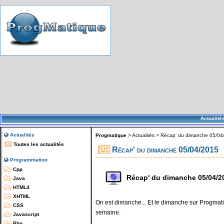
Actualité
Actualités
Progmatique
>
Actualités
>
Récap' du dimanche 05/04
Toutes les actualités
Récap' du dimanche 05/04/2015
Programmation
Cpp
Récap' du dimanche 05/04/2
Java
HTML4
XHTML
On est dimanche... Et le dimanche sur Progmatiq
CSS
semaine.
Javascript
Php