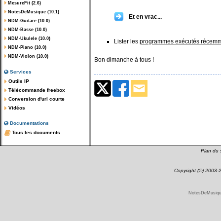
MesureFit (2.6)
NotesDeMusique (10.1)
Et en vrac...
NDM-Guitare (10.0)
NDM-Basse (10.0)
NDM-Ukulele (10.0)
Lister les
programmes exécutés récem
NDM-Piano (10.0)
NDM-Violon (10.0)
Bon dimanche à tous !
Services
Outils IP
Télécommande freebox
Conversion d'url courte
Vidéos
Documentations
Tous les documents
Plan du s
Copyright (©) 2003
NotesDeMusique