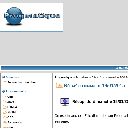
Actualité
Actualités
Progmatique
>
Actualités
>
Récap' du dimanche 18/01
Toutes les actualités
Récap' du dimanche 18/01/2015
Programmation
Cpp
Récap' du dimanche 18/01/2
Java
HTML4
XHTML
On est dimanche... Et le dimanche sur Progmatiq
CSS
semaine.
Javascript
Php