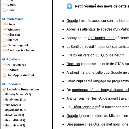
Batch
Petit résumé des news de cette 
Plus...
Informatique
Google
travaille aussi sur son traducteu
Linux
Après les attentats, le spectre d'un
Patri
Windows
Réseaux
Anonymous :
OpCharlieHebdo
déclench
Internet
Génie Logiciel
LeBonCoin
revoit finalement ses tarifs à
Raccourcis clavier
Firefox
en version 35. Quoi de neuf ?
High-Tech
Rockstar
repousse la sortie de GTA V s
HP TouchPad
Android
Android 4.3
a une faille que Google ne 
Top Applis Android
JavaScript
sacré langage de programma
Freewares
Logiciels Progmatique
De
nombreux médias français inaccessi
MinorityScreen (5.1)
Anti-terrorisme
: les FAI devraient trava
MutePhone (3.1)
FBR (2026.4)
Le
Crédit Agricole
prêt à lancer son pr
MajoReduc (5.7)
MeloLivre (3.3)
Google
ignore la colère de Microsoft en
MesureBib (6.7)
Une panne chez
Oxalide
met hors ligne
MesureImc (6.6)