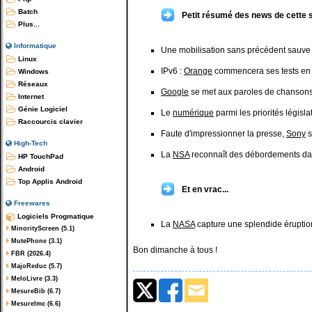
Batch
Petit résumé des news de cette 
Plus...
Informatique
Une mobilisation sans précédent sauve
Linux
IPv6 :
Orange
commencera ses tests en
Windows
Réseaux
Google
se met aux paroles de chanson
Internet
Génie Logiciel
Le
numérique
parmi les priorités légis
Raccourcis clavier
Faute d'impressionner la presse,
Sony
s
High-Tech
La
NSA
reconnaît des débordements dan
HP TouchPad
Android
Top Applis Android
Et en vrac...
Freewares
Logiciels Progmatique
La
NASA
capture une splendide éruption
MinorityScreen (5.1)
MutePhone (3.1)
Bon dimanche à tous !
FBR (2026.4)
MajoReduc (5.7)
MeloLivre (3.3)
MesureBib (6.7)
MesureImc (6.6)