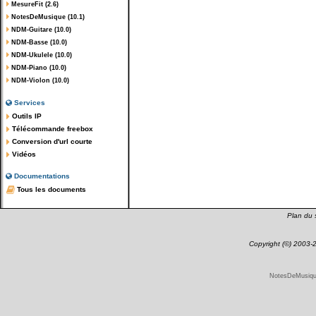
MesureFit (2.6)
NotesDeMusique (10.1)
NDM-Guitare (10.0)
NDM-Basse (10.0)
NDM-Ukulele (10.0)
NDM-Piano (10.0)
NDM-Violon (10.0)
Services
Outils IP
Télécommande freebox
Conversion d'url courte
Vidéos
Documentations
Tous les documents
Plan du s
Copyright (©) 2003
NotesDeMusique