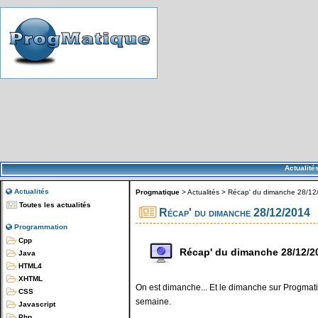
Actualité
Actualités
Progmatique
>
Actualités
>
Récap' du dimanche 28/12
Toutes les actualités
Récap' du dimanche 28/12/2014
Programmation
Cpp
Récap' du dimanche 28/12/2
Java
HTML4
XHTML
On est dimanche... Et le dimanche sur Progmatiq
CSS
semaine.
Javascript
Php