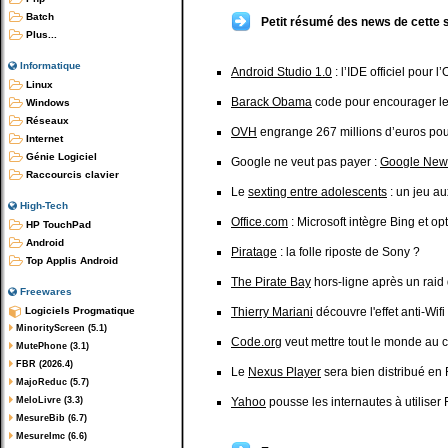
Batch
Petit résumé des news de cette 
Plus...
Informatique
Android Studio 1.0
: l’IDE officiel pour
Linux
Barack Obama
code pour encourager l
Windows
Réseaux
OVH
engrange 267 millions d’euros pour b
Internet
Génie Logiciel
Google ne veut pas payer :
Google New
Raccourcis clavier
Le
sexting entre adolescents
: un jeu aux
High-Tech
Office.com
: Microsoft intègre Bing et o
HP TouchPad
Android
Piratage
: la folle riposte de Sony ?
Top Applis Android
The Pirate Bay
hors-ligne après un raid
Freewares
Logiciels Progmatique
Thierry Mariani
découvre l'effet anti-Wifi
MinorityScreen (5.1)
Code.org
veut mettre tout le monde au
MutePhone (3.1)
FBR (2026.4)
Le
Nexus Player
sera bien distribué en
MajoReduc (5.7)
MeloLivre (3.3)
Yahoo
pousse les internautes à utiliser 
MesureBib (6.7)
MesureImc (6.6)