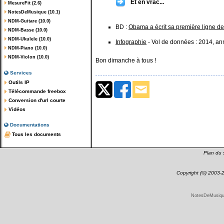
Et en vrac...
MesureFit (2.6)
NotesDeMusique (10.1)
NDM-Guitare (10.0)
BD :
Obama a écrit sa première ligne d
NDM-Basse (10.0)
NDM-Ukulele (10.0)
Infographie
- Vol de données : 2014, an
NDM-Piano (10.0)
NDM-Violon (10.0)
Bon dimanche à tous !
Services
Outils IP
Télécommande freebox
Conversion d'url courte
Vidéos
Documentations
Tous les documents
Plan du s
Copyright (©) 2003
NotesDeMusique