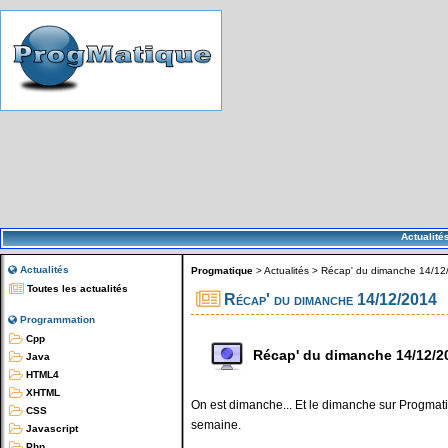
Actualité
Actualités
Progmatique
>
Actualités
>
Récap' du dimanche 14/12
Toutes les actualités
Récap' du dimanche 14/12/2014
Programmation
Cpp
Récap' du dimanche 14/12/2
Java
HTML4
XHTML
On est dimanche... Et le dimanche sur Progmatiq
CSS
semaine.
Javascript
Php