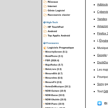
Réseaux
Adblock
Internet
Génie Logiciel
Cybervi
Raccourcis clavier
Yandex
High-Tech
Amazon
HP TouchPad
Android
Firefox 
Top Applis Android
L'
Élysé
Freewares
Logiciels Progmatique
Musique
MinorityScreen (5.1)
Google
MutePhone (3.1)
FBR (2026.4)
DuckDu
MajoReduc (5.7)
MeloLivre (3.3)
Les maj
MesureBib (6.7)
Pourquo
MesureImc (6.6)
MesureFit (2.6)
Sony
ga
NotesDeMusique (10.1)
NDM-Guitare (10.0)
Tout
Git
NDM-Basse (10.0)
NDM-Ukulele (10.0)
Et
NDM-Piano (10.0)