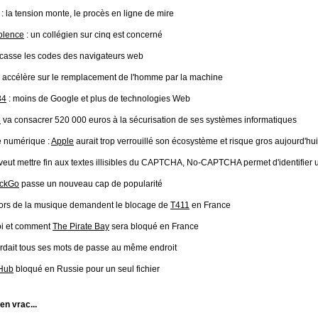
: la tension monte, le procès en ligne de mire
olence
: un collégien sur cinq est concerné
casse les codes des navigateurs web
accélère sur le remplacement de l'homme par la machine
34
: moins de Google et plus de technologies Web
e
va consacrer 520 000 euros à la sécurisation de ses systèmes informatiques
 numérique :
Apple
aurait trop verrouillé son écosystème et risque gros aujourd'hui
veut mettre fin aux textes illisibles du CAPTCHA, No-CAPTCHA permet d'identifier 
ckGo
passe un nouveau cap de popularité
ors de la musique demandent le blocage de
T411
en France
i et comment
The Pirate Bay
sera bloqué en France
rdait tous ses mots de passe au même endroit
Hub
bloqué en Russie pour un seul fichier
 en vrac...