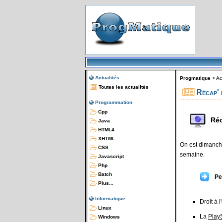
Actualités
Progmatique
>
Ac
Toutes les actualités
Récap' 
Programmation
Cpp
Réc
Java
HTML4
XHTML
On est dimanche
CSS
semaine.
Javascript
Php
Batch
Pe
Plus...
Informatique
Droit à 
Linux
La
Play
Windows