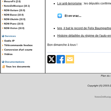
MesureFit (2.6)
Loi anti-terrorisme
: les députés confirme
NotesDeMusique (10.1)
NDM-Guitare (10.0)
NDM-Basse (10.0)
Et en vrac...
NDM-Ukulele (10.0)
NDM-Piano (10.0)
Ivre, il bat le record de Felix Baumgartn
NDM-Violon (10.0)
Histoire détaillée du régime de l'auto-e
Services
Outils IP
Bon dimanche à tous !
Télécommande freebox
Conversion d'url courte
Vidéos
Documentations
Tous les documents
Plan du s
Copyright (©) 2003
NotesDeMusique