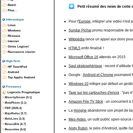
Batch
Petit résumé des news de cette 
Plus...
Informatique
Pour l'
Europe
, intégrer une vidéo n'est 
Linux
Sundar Pichai
promu responsable de tou
Windows
Réseaux
Wikipédia
lance un appel aux dons pour 
Internet
Génie Logiciel
HTML5
enfin finalisé !
Raccourcis clavier
Microsoft Office 16
attendu en 2015
High-Tech
Saut stratosphérique
: record d’altitude
HP TouchPad
Android
Google :
Android et Chrome
pourraient f
Top Applis Android
Windows 10
intègre par défaut un gest
Freewares
Logiciels Progmatique
Taxe sur les cartouches d'encre
: "pas d
MinorityScreen (5.1)
Amazon Fire TV Stick
: un concurrent à
MutePhone (3.1)
FBR (2026.4)
La
Hongrie
abandonne son projet de tax
MajoReduc (5.7)
MeloLivre (3.3)
Mes-Aides
, un outil public open-source 
MesureBib (6.7)
Andy Rubin
, le père d'Android, quitte G
MesureImc (6.6)