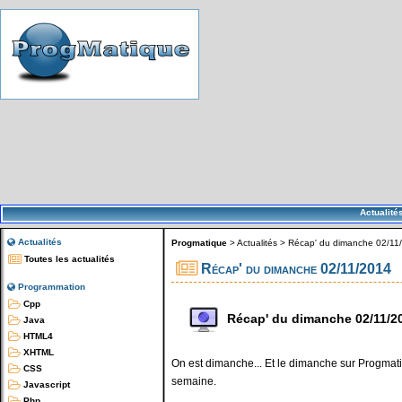
Actualité
Actualités
Progmatique
>
Actualités
>
Récap' du dimanche 02/11
Toutes les actualités
Récap' du dimanche 02/11/2014
Programmation
Cpp
Récap' du dimanche 02/11/2
Java
HTML4
XHTML
On est dimanche... Et le dimanche sur Progmatiq
CSS
semaine.
Javascript
Php