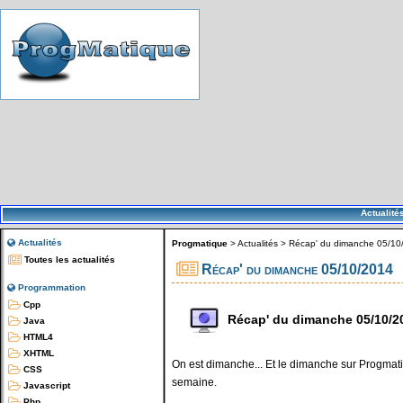
Actualité
Actualités
Progmatique
>
Actualités
>
Récap' du dimanche 05/10
Toutes les actualités
Récap' du dimanche 05/10/2014
Programmation
Cpp
Récap' du dimanche 05/10/2
Java
HTML4
XHTML
On est dimanche... Et le dimanche sur Progmatiq
CSS
semaine.
Javascript
Php