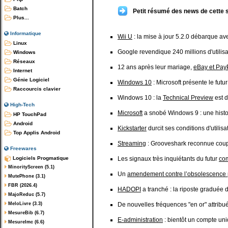
Batch
Petit résumé des news de cette 
Plus...
Informatique
Wii U
: la mise à jour 5.2.0 débarque av
Linux
Google revendique 240 millions d'utilis
Windows
Réseaux
12 ans après leur mariage,
eBay et PayP
Internet
Génie Logiciel
Windows 10
: Microsoft présente le futu
Raccourcis clavier
Windows 10 : la
Technical Preview
est d
High-Tech
Microsoft
a snobé Windows 9 : une histo
HP TouchPad
Android
Kickstarter
durcit ses conditions d'utilis
Top Applis Android
Streaming
: Grooveshark reconnue coupa
Freewares
Logiciels Progmatique
Les signaux très inquiétants du futur
co
MinorityScreen (5.1)
Un
amendement contre l’obsolescenc
MutePhone (3.1)
FBR (2026.4)
HADOPI
a tranché : la riposte graduée 
MajoReduc (5.7)
MeloLivre (3.3)
De nouvelles fréquences "en or" attrib
MesureBib (6.7)
E-administration
: bientôt un compte uniq
MesureImc (6.6)