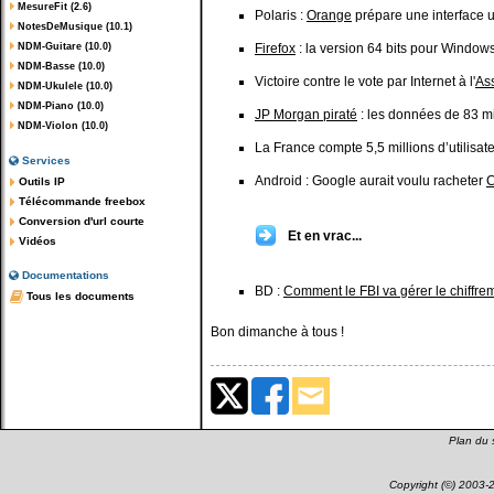
MesureFit (2.6)
Polaris :
Orange
prépare une interface u
NotesDeMusique (10.1)
NDM-Guitare (10.0)
Firefox
: la version 64 bits pour Windows
NDM-Basse (10.0)
Victoire contre le vote par Internet à l'
As
NDM-Ukulele (10.0)
NDM-Piano (10.0)
JP Morgan piraté
: les données de 83 mi
NDM-Violon (10.0)
La France compte 5,5 millions d’utilisat
Services
Android : Google aurait voulu racheter
Outils IP
Télécommande freebox
Conversion d'url courte
Et en vrac...
Vidéos
Documentations
BD :
Comment le FBI va gérer le chiffr
Tous les documents
Bon dimanche à tous !
Plan du s
Copyright (©) 2003