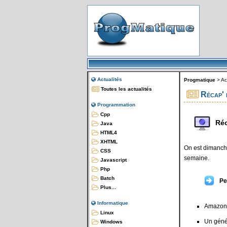
Actualités
Progmatique
>
Ac
Toutes les actualités
Récap' 
Programmation
Cpp
Réc
Java
HTML4
XHTML
On est dimanche
CSS
semaine.
Javascript
Php
Batch
Pe
Plus...
Informatique
Amazon 
Linux
Un géné
Windows