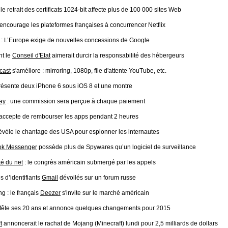
 le retrait des certificats 1024-bit affecte plus de 100 000 sites Web
encourage les plateformes françaises à concurrencer Netflix
: L’Europe exige de nouvelles concessions de Google
t le
Conseil d'Etat
aimerait durcir la responsabilité des hébergeurs
cast
s'améliore : mirroring, 1080p, file d'attente YouTube, etc.
ésente deux iPhone 6 sous iOS 8 et une montre
ay
: une commission sera perçue à chaque paiement
accepte de rembourser les apps pendant 2 heures
évèle le chantage des USA pour espionner les internautes
ok Messenger
possède plus de Spywares qu’un logiciel de surveillance
té du net
: le congrès américain submergé par les appels
ns d’identifiants
Gmail
dévoilés sur un forum russe
g : le français
Deezer
s'invite sur le marché américain
fête ses 20 ans et annonce quelques changements pour 2015
t
annoncerait le rachat de Mojang (Minecraft) lundi pour 2,5 milliards de dollars