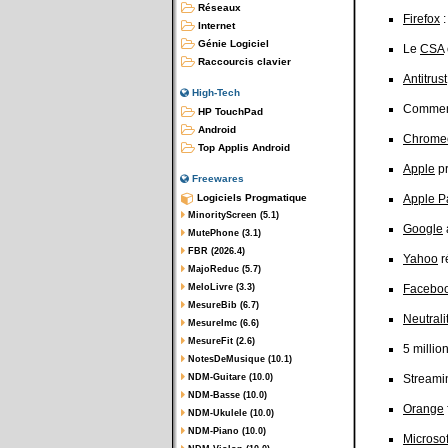
Réseaux
Firefox
:
Internet
Génie Logiciel
Le
CSA
Raccourcis clavier
Antitrust
High-Tech
Commen
HP TouchPad
Android
Chrome
Top Applis Android
Apple
pr
Freewares
Logiciels Progmatique
Apple P
MinorityScreen (5.1)
Google
MutePhone (3.1)
FBR (2026.4)
Yahoo
r
MajoReduc (5.7)
MeloLivre (3.3)
Facebo
MesureBib (6.7)
Neutrali
MesureImc (6.6)
MesureFit (2.6)
5 millio
NotesDeMusique (10.1)
NDM-Guitare (10.0)
Streamin
NDM-Basse (10.0)
Orange
NDM-Ukulele (10.0)
NDM-Piano (10.0)
Microsof