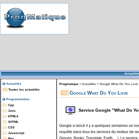
Actualité
Actualités
Progmatique
>
Actualités
>
Google What Do You Love
Toutes les actualités
Google What Do You Love
Programmation
Cpp
Service Google "What Do Y
Java
HTML4
XHTML
Google a lancé il y a quelques semaines un nou
CSS
requête dans tous les services du moteur de r
Javascript
Groups, Books, Translate, Earth, ...). Le servic
Php