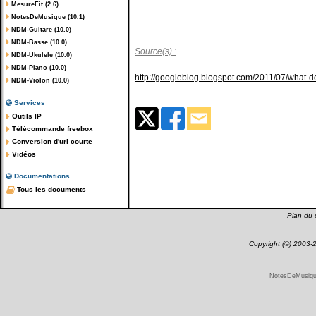
MesureFit (2.6)
NotesDeMusique (10.1)
NDM-Guitare (10.0)
NDM-Basse (10.0)
Source(s) :
NDM-Ukulele (10.0)
NDM-Piano (10.0)
http://googleblog.blogspot.com/2011/07/what-d
NDM-Violon (10.0)
Services
Outils IP
Télécommande freebox
Conversion d'url courte
Vidéos
Documentations
Tous les documents
Plan du s
Copyright (©) 2003
NotesDeMusique