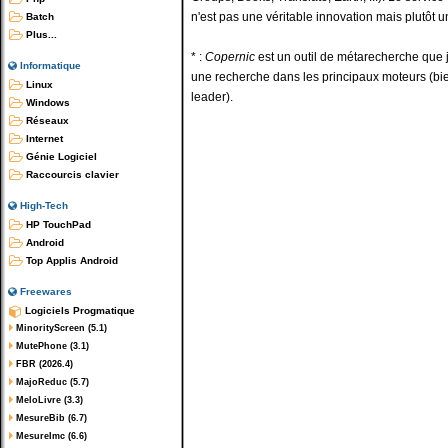
n'est pas une véritable innovation mais plutôt 
Batch
Plus...
* :
Copernic
est un outil de métarecherche que j'
Informatique
une recherche dans les principaux moteurs (bi
Linux
leader).
Windows
Réseaux
Internet
Génie Logiciel
Raccourcis clavier
High-Tech
HP TouchPad
Android
Top Applis Android
Freewares
Logiciels Progmatique
MinorityScreen (5.1)
MutePhone (3.1)
FBR (2026.4)
MajoReduc (5.7)
MeloLivre (3.3)
MesureBib (6.7)
MesureImc (6.6)