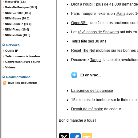
MesureFit (2.6)
Droit à l’oubli
: plus de 41 000 demande
NotesDeMusique (10.1)
NDM-Guitare (10.0)
Paris inaugure l’extension
.Paris
avec 1
NDM-Basse (10.0)
OpenSSL
: une faille très ancienne corr
NDM-Ukulele (10.0)
NDM-Piano (10.0)
Les
révélations de Snowden
ont mis en 
NDM-Violon (10.0)
Tetris
fête ses 30 ans
Services
Reset The Net
mobilise sur les bonnes 
Outils IP
Télécommande freebox
Découvrez
Tango
: la tablette révoluti
Conversion d'url courte
Vidéos
Et en vrac...
Documentations
Tous les documents
La science de la paresse
15 minutes de bonheur sur le thème de
Devoir de mémoire
de codeur
Bon dimanche à tous !