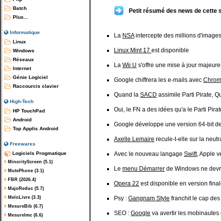
Batch
Petit résumé des news de cette 
Plus...
Informatique
La
NSA
intercepte des millions d'images
Linux
Linux Mint 17
est disponible
Windows
Réseaux
La
Wii U
s'offre une mise à jour majeure 
Internet
Génie Logiciel
Google chiffrera les e-mails avec
Chro
Raccourcis clavier
Quand la
SACD
assimile Parti Pirate, 
High-Tech
Oui, le FN a des idées qu'a le Parti Pira
HP TouchPad
Android
Google développe une version 64-bit d
Top Applis Android
Axelle Lemaire
recule-t-elle sur la neutr
Freewares
Logiciels Progmatique
Avec le nouveau langage
Swift
, Apple v
MinorityScreen (5.1)
Le
menu Démarrer
de Windows ne devrai
MutePhone (3.1)
FBR (2026.4)
Opera 22
est disponible en version fina
MajoReduc (5.7)
MeloLivre (3.3)
Psy :
Gangnam Style
franchit le cap des
MesureBib (6.7)
SEO :
Google
va avertir les mobinautes
MesureImc (6.6)