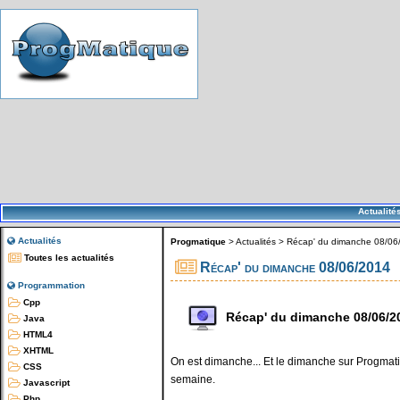
Actualité
Actualités
Progmatique
>
Actualités
>
Récap' du dimanche 08/06
Toutes les actualités
Récap' du dimanche 08/06/2014
Programmation
Cpp
Récap' du dimanche 08/06/2
Java
HTML4
XHTML
On est dimanche... Et le dimanche sur Progmatiq
CSS
semaine.
Javascript
Php