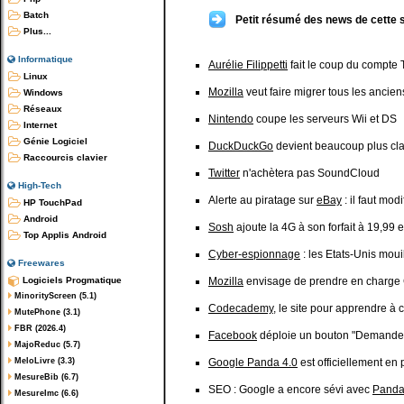
Batch
Petit résumé des news de cette 
Plus...
Informatique
Aurélie Filippetti
fait le coup du compte T
Linux
Mozilla
veut faire migrer tous les ancien
Windows
Réseaux
Nintendo
coupe les serveurs Wii et DS
Internet
Génie Logiciel
DuckDuckGo
devient beaucoup plus cla
Raccourcis clavier
Twitter
n'achètera pas SoundCloud
High-Tech
Alerte au piratage sur
eBay
: il faut mod
HP TouchPad
Android
Sosh
ajoute la 4G à son forfait à 19,99 
Top Applis Android
Cyber-espionnage
: les Etats-Unis moui
Freewares
Logiciels Progmatique
Mozilla
envisage de prendre en charge 
MinorityScreen (5.1)
Codecademy
, le site pour apprendre à 
MutePhone (3.1)
FBR (2026.4)
Facebook
déploie un bouton "Demander"
MajoReduc (5.7)
MeloLivre (3.3)
Google Panda 4.0
est officiellement en
MesureBib (6.7)
SEO : Google a encore sévi avec
Pand
MesureImc (6.6)