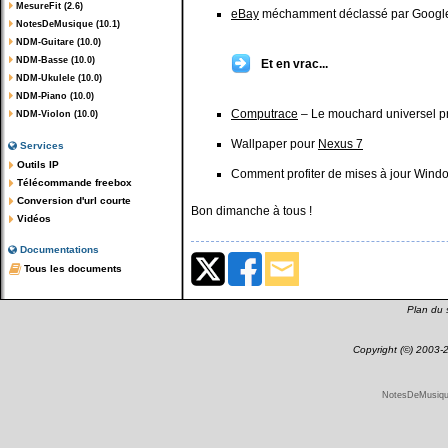
MesureFit (2.6)
eBay
méchamment déclassé par Google :
NotesDeMusique (10.1)
NDM-Guitare (10.0)
NDM-Basse (10.0)
Et en vrac...
NDM-Ukulele (10.0)
NDM-Piano (10.0)
Computrace
– Le mouchard universel pr
NDM-Violon (10.0)
Wallpaper pour
Nexus 7
Services
Outils IP
Comment profiter de mises à jour Wind
Télécommande freebox
Conversion d'url courte
Bon dimanche à tous !
Vidéos
Documentations
Tous les documents
Plan du s
Copyright (©) 2003
NotesDeMusique