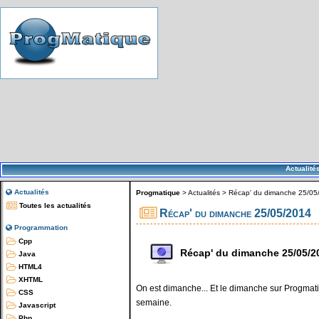
Actualité
Actualités
Progmatique
>
Actualités
>
Récap' du dimanche 25/05
Toutes les actualités
Récap' du dimanche 25/05/2014
Programmation
Cpp
Récap' du dimanche 25/05/2
Java
HTML4
XHTML
On est dimanche... Et le dimanche sur Progmatiq
CSS
semaine.
Javascript
Php