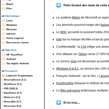
Batch
Petit résumé des news de cette 
Plus...
Informatique
Le système
Midori
de Microsoft se rapp
Linux
Les abonnés pourront exiger des
factur
Windows
Réseaux
Le
W3C
accueille le puissant lobby d
Internet
Génie Logiciel
Intel
tue la marque McAfee et fait du grat
Raccourcis clavier
Confidentialité : la
Cnil
inflige une ame
High-Tech
Une attaque sur
Yahoo
cause 27 000 in
HP TouchPad
Android
Le service
Vine
est désormais accessibl
Top Applis Android
Windows 8 et 8.1
, au-dessus des 10% d
Freewares
Logiciels Progmatique
François Hollande : sur le Net, «
l’anony
MinorityScreen (5.1)
DuckDuckGo
dépasse le milliard de re
MutePhone (3.1)
FBR (2026.4)
Le
filtre anti-porno
britannique multipli
MajoReduc (5.7)
MeloLivre (3.3)
MesureBib (6.7)
Et en vrac...
MesureImc (6.6)