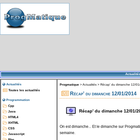
Actualité
Actualités
Progmatique
>
Actualités
>
Récap' du dimanche 12/01
Toutes les actualités
Récap' du dimanche 12/01/2014
Programmation
Cpp
Récap' du dimanche 12/01/2
Java
HTML4
XHTML
On est dimanche... Et le dimanche sur Progmatiq
CSS
semaine.
Javascript
Php