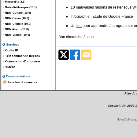
MesureFit (2.6)
10 mauvaises raisons de rester sous
Wi
NotesDeMusique (10.1)
NDM-Guitare (10.0)
Infographie :
Etude de Google France
NDM-Basse (10.0)
NDM-Ukulele (10.0)
Un
jeu
pour apprendre à programmer en
NDM-Piano (10.0)
NDM-Violon (10.0)
Bon dimanche à tous !
Services
Outils IP
Télécommande freebox
Conversion d'url courte
Vidéos
Documentations
Tous les documents
Plan du s
Copyright (©) 2003
NotesDeMusique