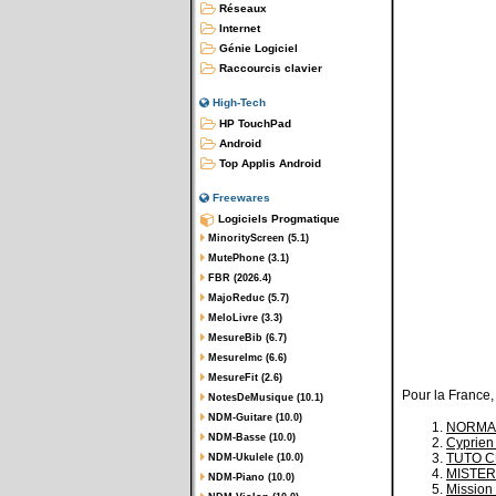
Réseaux
Internet
Génie Logiciel
Raccourcis clavier
High-Tech
HP TouchPad
Android
Top Applis Android
Freewares
Logiciels Progmatique
MinorityScreen (5.1)
MutePhone (3.1)
FBR (2026.4)
MajoReduc (5.7)
MeloLivre (3.3)
MesureBib (6.7)
MesureImc (6.6)
MesureFit (2.6)
Pour la France,
NotesDeMusique (10.1)
NDM-Guitare (10.0)
NORMAN
NDM-Basse (10.0)
Cyprien 
TUTO 
NDM-Ukulele (10.0)
MISTER 
NDM-Piano (10.0)
Mission 