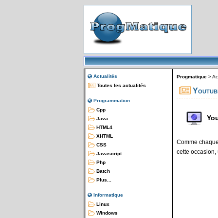
Actualités
Progmatique
>
Ac
Toutes les actualités
Youtube
Programmation
Cpp
Yo
Java
HTML4
XHTML
Comme chaque a
CSS
cette occasion,
Javascript
Php
Batch
Plus...
Informatique
Linux
Windows