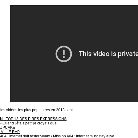
 les vidéos les plus populaires en 2013 sont :
 - TOP 13 DES PIRES EXPRESSIONS
- Quand j'étais petit je croyais que
CUPCAKE
V - LE RAP
404 : Internet doit rester vivant / Mission 404 : Internet must stay alive