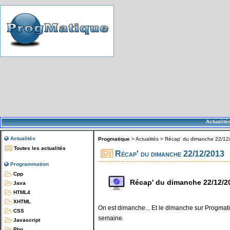
Actualité
Actualités
Progmatique
>
Actualités
>
Récap' du dimanche 22/12
Toutes les actualités
Récap' du dimanche 22/12/2013
Programmation
Cpp
Récap' du dimanche 22/12/2
Java
HTML4
XHTML
On est dimanche... Et le dimanche sur Progmatiq
CSS
semaine.
Javascript
Php