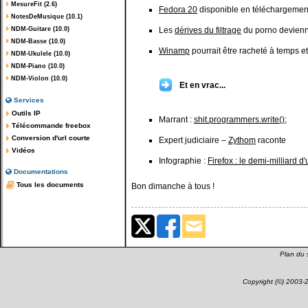
MesureFit (2.6)
Fedora 20
disponible en téléchargemen
NotesDeMusique (10.1)
NDM-Guitare (10.0)
Les
dérives du filtrage
du porno devienne
NDM-Basse (10.0)
Winamp
pourrait être racheté à temps et
NDM-Ukulele (10.0)
NDM-Piano (10.0)
NDM-Violon (10.0)
Et en vrac...
Services
Outils IP
Marrant :
shit.programmers.write();
Télécommande freebox
Conversion d'url courte
Expert judiciaire –
Zythom
raconte
Vidéos
Infographie :
Firefox : le demi-milliard d'
Documentations
Tous les documents
Bon dimanche à tous !
Plan du s
Copyright (©) 2003