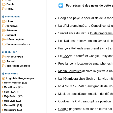
Batch
Petit résumé des news de cette 
Plus...
Informatique
Google se paye le spécialiste de la rob
Linux
La
LPM promulguée
, le Conseil constit
Windows
Réseaux
Surveillance du Net: la
loi de programma
Internet
Génie Logiciel
Les
Nations Unies
votent en faveur de la
Raccourcis clavier
François Hollande
s’en prend à « la tran
High-Tech
Le
CSA
veut contrôler Google, DailyMoti
HP TouchPad
Android
Free lance la
location de smartphones
Top Applis Android
Martin Bouygues
déclare la guerre à Xavi
Freewares
Logiciels Progmatique
La 4G arrivera chez
Sosh
en janvier, int
MinorityScreen (5.1)
PS4 / PS3 / PS Vita : jeux gratuits de No
MutePhone (3.1)
FBR (2026.4)
Musique :
pas d'augmentation du télécha
MajoReduc (5.7)
MeloLivre (3.3)
Cookies : la
CNIL
assouplit sa position
MesureBib (6.7)
Google
gagnerait 4 millions d'euros par
MesureImc (6.6)