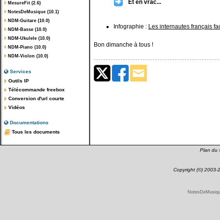
Et en vrac...
MesureFit (2.6)
NotesDeMusique (10.1)
NDM-Guitare (10.0)
Infographie :
Les internautes français fa
NDM-Basse (10.0)
NDM-Ukulele (10.0)
Bon dimanche à tous !
NDM-Piano (10.0)
NDM-Violon (10.0)
Services
Outils IP
Télécommande freebox
Conversion d'url courte
Vidéos
Documentations
Tous les documents
Plan du s
Copyright (©) 2003
NotesDeMusique