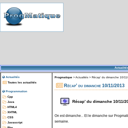
Actualité
Actualités
Progmatique
>
Actualités
>
Récap' du dimanche 10/11
Toutes les actualités
Récap' du dimanche 10/11/2013
Programmation
Cpp
Récap' du dimanche 10/11/2
Java
HTML4
XHTML
On est dimanche... Et le dimanche sur Progmatiq
CSS
semaine.
Javascript
Php