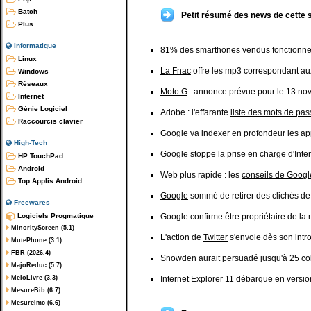
Batch
Petit résumé des news de cette 
Plus...
Informatique
81% des smarthones vendus fonctionne
Linux
La Fnac
offre les mp3 correspondant au
Windows
Réseaux
Moto G
: annonce prévue pour le 13 n
Internet
Génie Logiciel
Adobe : l'effarante
liste des mots de pass
Raccourcis clavier
Google
va indexer en profondeur les ap
High-Tech
Google stoppe la
prise en charge d'Inte
HP TouchPad
Android
Web plus rapide : les
conseils de Googl
Top Applis Android
Google
sommé de retirer des clichés de 
Freewares
Logiciels Progmatique
Google confirme être propriétaire de la
MinorityScreen (5.1)
L'action de
Twitter
s'envole dès son intr
MutePhone (3.1)
FBR (2026.4)
Snowden
aurait persuadé jusqu'à 25 col
MajoReduc (5.7)
MeloLivre (3.3)
Internet Explorer 11
débarque en version
MesureBib (6.7)
MesureImc (6.6)