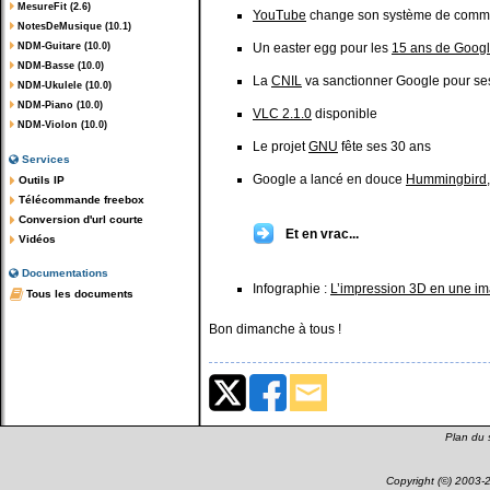
MesureFit (2.6)
YouTube
change son système de commen
NotesDeMusique (10.1)
NDM-Guitare (10.0)
Un easter egg pour les
15 ans de Goog
NDM-Basse (10.0)
La
CNIL
va sanctionner Google pour ses 
NDM-Ukulele (10.0)
NDM-Piano (10.0)
VLC 2.1.0
disponible
NDM-Violon (10.0)
Le projet
GNU
fête ses 30 ans
Services
Google a lancé en douce
Hummingbird
Outils IP
Télécommande freebox
Conversion d'url courte
Et en vrac...
Vidéos
Documentations
Infographie :
L’impression 3D en une i
Tous les documents
Bon dimanche à tous !
Plan du s
Copyright (©) 2003