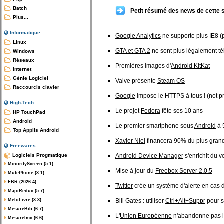
Batch
Petit résumé des news de cette 
Plus...
Informatique
Google Analytics
ne supporte plus IE8 (
Linux
GTA et GTA 2
ne sont plus légalement t
Windows
Réseaux
Premières images d'
Android KitKat
Internet
Génie Logiciel
Valve présente
Steam OS
Raccourcis clavier
Google
impose le HTTPS à tous ! (not 
High-Tech
Le projet
Fedora
fête ses 10 ans
HP TouchPad
Android
Le premier smartphone sous
Android
à 
Top Applis Android
Xavier Niel
financera 90% du plus grand
Freewares
Logiciels Progmatique
Android Device Manager
s'enrichit du v
MinorityScreen (5.1)
Mise à jour du
Freebox Server 2.0.5
MutePhone (3.1)
FBR (2026.4)
Twitter
crée un système d'alerte en cas 
MajoReduc (5.7)
MeloLivre (3.3)
Bill Gates : utiliser
Ctrl+Alt+Suppr
pour s
MesureBib (6.7)
L'
Union Européenne
n'abandonne pas l'
MesureImc (6.6)