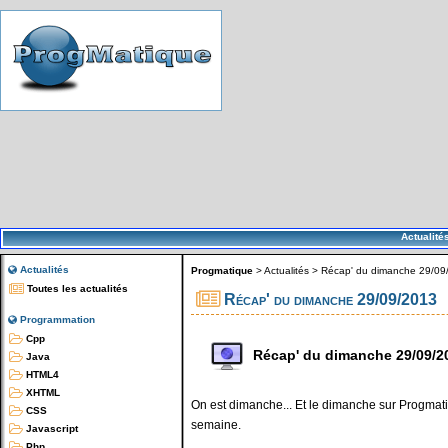
Actualité
Actualités
Progmatique
>
Actualités
>
Récap' du dimanche 29/09
Toutes les actualités
Récap' du dimanche 29/09/2013
Programmation
Cpp
Récap' du dimanche 29/09/2
Java
HTML4
XHTML
On est dimanche... Et le dimanche sur Progmatiq
CSS
semaine.
Javascript
Php