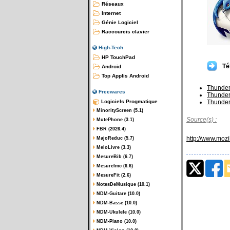
Réseaux
Internet
Génie Logiciel
Raccourcis clavier
High-Tech
HP TouchPad
Té
Android
Top Applis Android
Thunder
Freewares
Thunder
Logiciels Progmatique
Thunder
MinorityScreen (5.1)
Source(s) :
MutePhone (3.1)
FBR (2026.4)
http://www.mozi
MajoReduc (5.7)
MeloLivre (3.3)
MesureBib (6.7)
MesureImc (6.6)
MesureFit (2.6)
NotesDeMusique (10.1)
NDM-Guitare (10.0)
NDM-Basse (10.0)
NDM-Ukulele (10.0)
NDM-Piano (10.0)