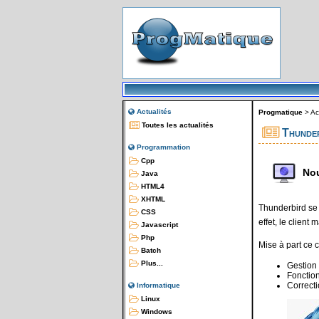
Actualités
Progmatique
>
Ac
Toutes les actualités
Thunder
Programmation
Cpp
Nou
Java
HTML4
XHTML
Thunderbird se 
CSS
effet, le client
Javascript
Php
Mise à part ce
Batch
Plus...
Gestion
Fonctio
Correct
Informatique
Linux
Windows