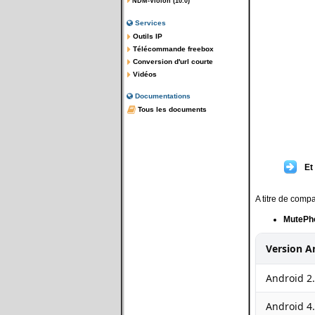
NDM-Violon (10.0)
Services
Outils IP
Télécommande freebox
Conversion d'url courte
Vidéos
Documentations
Tous les documents
Et
A titre de comp
MutePh
Version A
Android 2.
Android 4