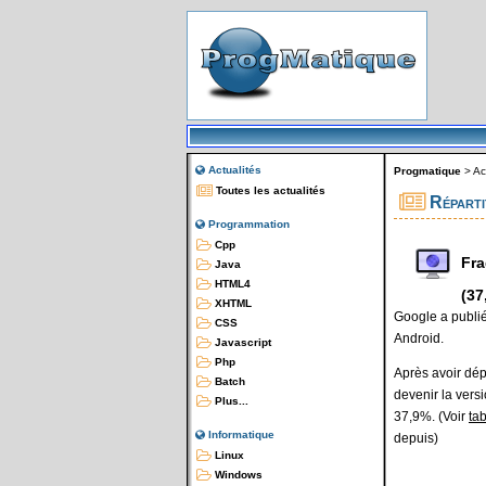
Actualités
Progmatique
>
Ac
Toutes les actualités
Réparti
Programmation
Cpp
Fra
Java
HTML4
(37
XHTML
Google a publié
CSS
Android.
Javascript
Php
Après avoir dé
Batch
devenir la versi
Plus...
37,9%. (Voir
ta
Informatique
depuis)
Linux
Windows