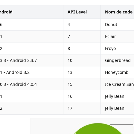
ndroid
API Level
Nom de code
.6
4
Donut
.1
7
Eclair
.2
8
Froyo
3.3 - Android 2.3.7
10
Gingerbread
1 - Android 3.2
13
Honeycomb
0.3 - Android 4.0.4
15
Ice Cream Sa
.1
16
Jelly Bean
.2
17
Jelly Bean