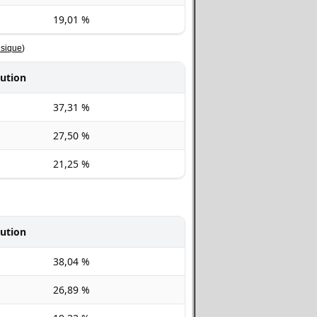
19,01 %
usique
)
bution
37,31 %
27,50 %
21,25 %
bution
38,04 %
26,89 %