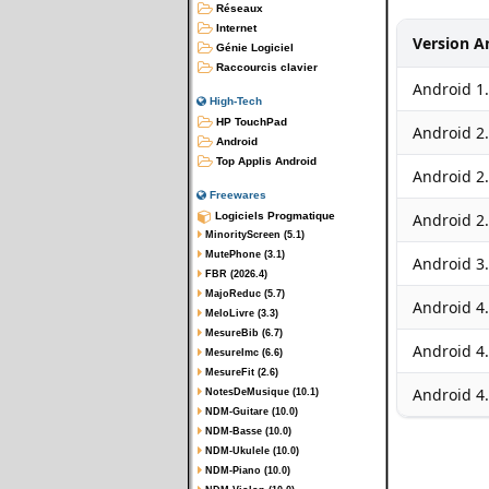
Réseaux
Internet
Version A
Génie Logiciel
Raccourcis clavier
Android 1
High-Tech
HP TouchPad
Android 2
Android
Top Applis Android
Android 2
Freewares
Logiciels Progmatique
Android 2.
MinorityScreen (5.1)
MutePhone (3.1)
Android 3.
FBR (2026.4)
MajoReduc (5.7)
Android 4.
MeloLivre (3.3)
MesureBib (6.7)
Android 4
MesureImc (6.6)
MesureFit (2.6)
Android 4
NotesDeMusique (10.1)
NDM-Guitare (10.0)
NDM-Basse (10.0)
NDM-Ukulele (10.0)
NDM-Piano (10.0)