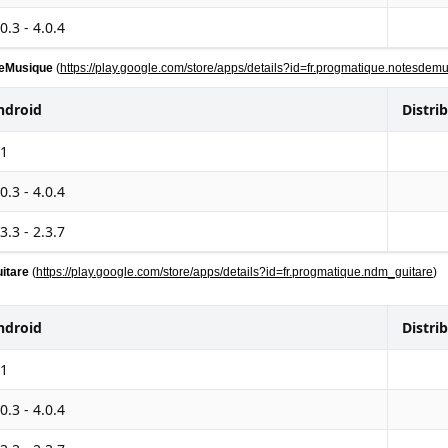
0.3 - 4.0.4
eMusique
(
https://play.google.com/store/apps/details?id=fr.progmatique.notesdem
ndroid
Distri
.1
0.3 - 4.0.4
3.3 - 2.3.7
itare
(
https://play.google.com/store/apps/details?id=fr.progmatique.ndm_guitare
)
ndroid
Distri
.1
0.3 - 4.0.4