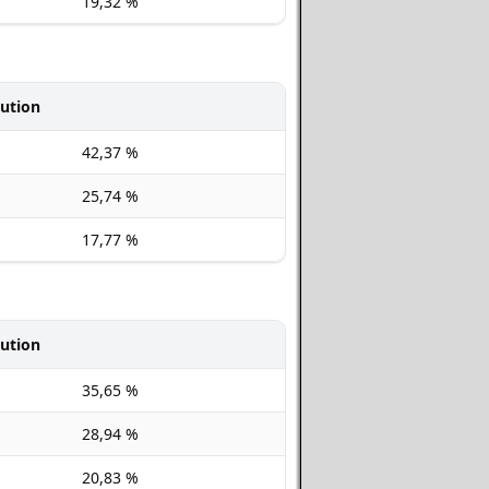
19,32 %
bution
42,37 %
25,74 %
17,77 %
bution
35,65 %
28,94 %
20,83 %