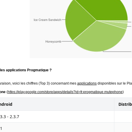
 les applications Progmatique ?
araison, voici les chiffres (Top 3) concernant mes
applications
disponibles sur le Pla
one
(
https://play.google.com/store/apps/details?id=fr.progmatique.mutephone
)
ndroid
Distri
3.3 - 2.3.7
.1