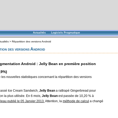
Actualités
Logiciels Progmatique
tualités
>
Répartition des versions Android
tion des versions Android
gmentation Android : Jelly Bean en première position
,9%)
 les nouvelles statistiques concernant la répartition des versions
passé Ice Cream Sandwich,
Jelly Bean
a rattrapé Gingerbread pour
on la plus utilisée. En 6 mois,
Jelly Bean
est passée de 10,20 % à
bleau publié le 05 Janvier 2013.
Attention, la
méthode de calcul
a changé