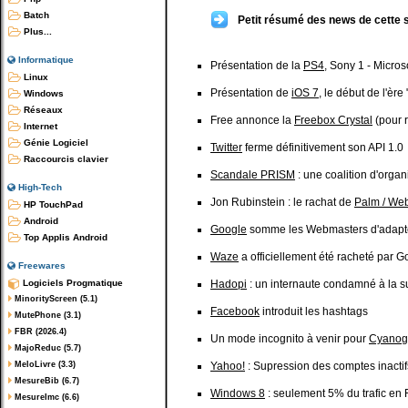
Batch
Petit résumé des news de cette 
Plus...
Informatique
Présentation de la
PS4
, Sony 1 - Micros
Linux
Présentation de
iOS 7
, le début de l'ère
Windows
Réseaux
Free annonce la
Freebox Crystal
(pour 
Internet
Génie Logiciel
Twitter
ferme définitivement son API 1.0
Raccourcis clavier
Scandale PRISM
: une coalition d'organ
High-Tech
Jon Rubinstein : le rachat de
Palm / W
HP TouchPad
Android
Google
somme les Webmasters d'adapter
Top Applis Android
Waze
a officiellement été racheté par G
Freewares
Logiciels Progmatique
Hadopi
: un internaute condamné à la su
MinorityScreen (5.1)
Facebook
introduit les hashtags
MutePhone (3.1)
FBR (2026.4)
Un mode incognito à venir pour
Cyano
MajoReduc (5.7)
MeloLivre (3.3)
Yahoo!
: Supression des comptes inactifs
MesureBib (6.7)
Windows 8
: seulement 5% du trafic en
MesureImc (6.6)