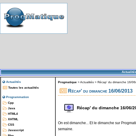
Actualité
Actualités
Progmatique
>
Actualités
>
Récap' du dimanche 16/06
Toutes les actualités
Récap' du dimanche 16/06/2013
Programmation
Cpp
Récap' du dimanche 16/06/2
Java
HTML4
XHTML
On est dimanche... Et le dimanche sur Progmatiq
CSS
semaine.
Javascript
Php