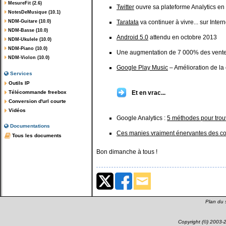
MesureFit (2.6)
Twitter
ouvre sa plateforme Analytics en t
NotesDeMusique (10.1)
NDM-Guitare (10.0)
Taratata
va continuer à vivre... sur Intern
NDM-Basse (10.0)
Android 5.0
attendu en octobre 2013
NDM-Ukulele (10.0)
NDM-Piano (10.0)
Une augmentation de 7 000% des vent
NDM-Violon (10.0)
Google Play Music
– Amélioration de l
Services
Outils IP
Télécommande freebox
Et en vrac...
Conversion d'url courte
Vidéos
Google Analytics :
5 méthodes pour trouv
Documentations
Ces manies vraiment énervantes des con
Tous les documents
Bon dimanche à tous !
Plan du s
Copyright (©) 2003