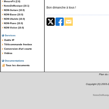
MesureFit (2.6)
NotesDeMusique (10.1)
Bon dimanche à tous !
NDM-Guitare (10.0)
NDM-Basse (10.0)
NDM-Ukulele (10.0)
NDM-Piano (10.0)
NDM-Violon (10.0)
Services
Outils IP
Télécommande freebox
Conversion d'url courte
Vidéos
Documentations
Tous les documents
Plan du s
Copyright (©) 2003
NotesDeMusique