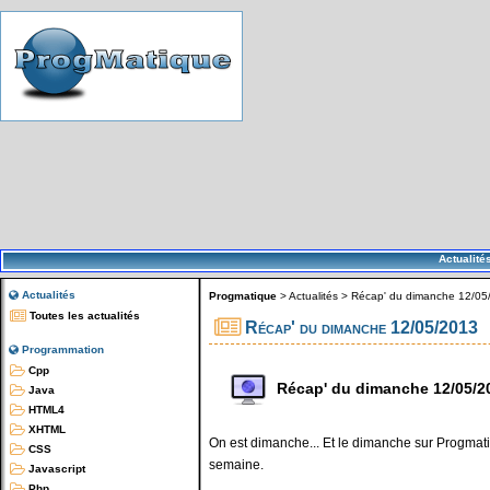
Actualité
Actualités
Progmatique
>
Actualités
>
Récap' du dimanche 12/05
Toutes les actualités
Récap' du dimanche 12/05/2013
Programmation
Cpp
Récap' du dimanche 12/05/2
Java
HTML4
XHTML
On est dimanche... Et le dimanche sur Progmatiq
CSS
semaine.
Javascript
Php