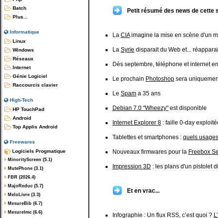
Batch
Petit résumé des news de cette 
Plus...
Informatique
La
CIA
imagine la mise en scène d'un 
Linux
La
Syrie
disparait du Web et... réappara
Windows
Réseaux
Dès septembre, téléphone et internet en
Internet
Génie Logiciel
Le prochain
Photoshop
sera uniquemen
Raccourcis clavier
Le
Spam
a 35 ans
High-Tech
Debian 7.0 "Wheezy"
est disponible
HP TouchPad
Android
Internet Explorer 8
: faille 0-day exploi
Top Applis Android
Tablettes et smartphones :
quels usages
Freewares
Logiciels Progmatique
Nouveaux firmwares pour la
Freebox Se
MinorityScreen (5.1)
Impression 3D
: les plans d'un pistolet 
MutePhone (3.1)
FBR (2026.4)
MajoReduc (5.7)
Et en vrac...
MeloLivre (3.3)
MesureBib (6.7)
MesureImc (6.6)
Infographie : Un flux RSS, c’est quoi ?
L