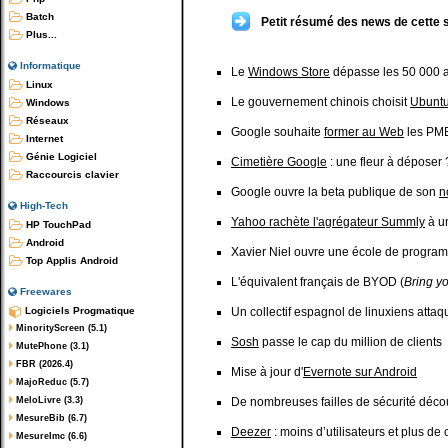
Batch
Petit résumé des news de cette 
Plus...
Informatique
Le
Windows Store
dépasse les 50 000 a
Linux
Le gouvernement chinois choisit
Ubunt
Windows
Réseaux
Google souhaite
former au Web
les PME
Internet
Génie Logiciel
Cimetière Google
: une fleur à déposer 
Raccourcis clavier
Google ouvre la beta publique de son
n
High-Tech
Yahoo rachète l'agrégateur Summly
à un
HP TouchPad
Android
Xavier Niel ouvre une école de progra
Top Applis Android
L'équivalent français de BYOD (
Bring y
Freewares
Logiciels Progmatique
Un collectif espagnol de linuxiens attaq
MinorityScreen (5.1)
Sosh
passe le cap du million de clients
MutePhone (3.1)
FBR (2026.4)
Mise à jour d'
Evernote sur Android
MajoReduc (5.7)
MeloLivre (3.3)
De nombreuses failles de sécurité déco
MesureBib (6.7)
Deezer
: moins d’utilisateurs et plus d
MesureImc (6.6)