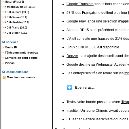
MesureFit (2.6)
Google Translate
traduit hors connexion
NotesDeMusique (10.1)
NDM-Guitare (10.0)
58 % des Français ne quittent plus leur
NDM-Basse (10.0)
Google Play lance une
sélection d’appl
NDM-Ukulele (10.0)
NDM-Piano (10.0)
Attaque DDoS sans précédent contre u
NDM-Violon (10.0)
L’Afutt constate une hausse de 21% de
Services
Linux :
GNOME 3.8
est disponible
Outils IP
Télécommande freebox
Deezer
: la majorité des inscrits sont d
Conversion d'url courte
Vidéos
Google décline sa
Webmaster Academy
Documentations
Les entreprises très en retard sur les
mi
Tous les documents
Et en vrac...
Testez votre bande passante avec
ITes
Insolite :
Un jeune Chinois vivrait depui
CCleaner 4 efface les
fichiers doublons