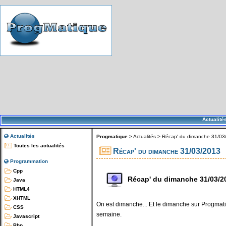
Actualité
Actualités
Progmatique
>
Actualités
>
Récap' du dimanche 31/03
Toutes les actualités
Récap' du dimanche 31/03/2013
Programmation
Cpp
Récap' du dimanche 31/03/2
Java
HTML4
XHTML
On est dimanche... Et le dimanche sur Progmatiq
CSS
semaine.
Javascript
Php