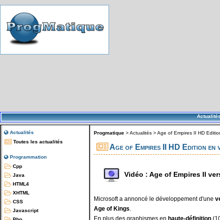
Actualité
Actualités
Progmatique
>
Actualités
>
Age of Empires II HD Editio
Toutes les actualités
Age of Empires II HD Edition en 
Programmation
Cpp
Vidéo : Age of Empires II ve
Java
HTML4
XHTML
Microsoft a annoncé le développement d'une
v
CSS
Age of Kings
.
Javascript
En plus des graphismes en
haute-définition
(10
Php