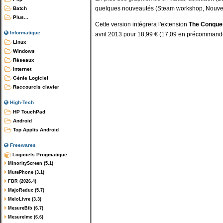
quelques nouveautés (Steam workshop, Nouveau
Batch
Plus...
Cette version intégrera l'extension
The Conque
Informatique
avril 2013 pour 18,99 € (17,09 en précommand
Linux
Windows
Réseaux
Internet
Génie Logiciel
Raccourcis clavier
High-Tech
HP TouchPad
Android
Top Applis Android
Freewares
Logiciels Progmatique
MinorityScreen (5.1)
MutePhone (3.1)
FBR (2026.4)
MajoReduc (5.7)
MeloLivre (3.3)
MesureBib (6.7)
MesureImc (6.6)