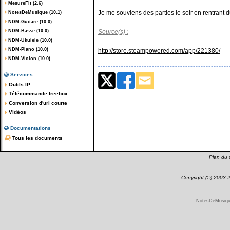
MesureFit (2.6)
Je me souviens des parties le soir en rentrant du 
NotesDeMusique (10.1)
NDM-Guitare (10.0)
NDM-Basse (10.0)
Source(s) :
NDM-Ukulele (10.0)
NDM-Piano (10.0)
http://store.steampowered.com/app/221380/
NDM-Violon (10.0)
Services
Outils IP
Télécommande freebox
Conversion d'url courte
Vidéos
Documentations
Tous les documents
Plan du s
Copyright (©) 2003
NotesDeMusique