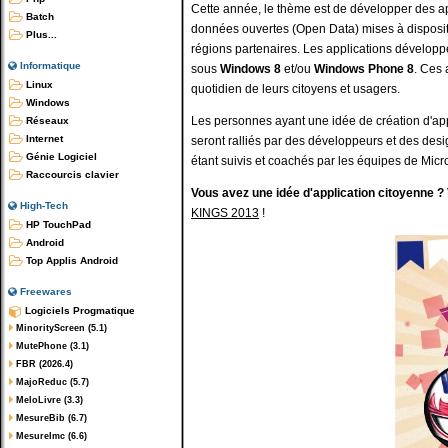
Cette année, le thème est de développer des ap
Batch
données ouvertes (Open Data) mises à dispositi
Plus...
régions partenaires. Les applications développé
Informatique
sous
Windows 8
et/ou
Windows Phone 8
. Ces 
Linux
quotidien de leurs citoyens et usagers.
Windows
Les personnes ayant une idée de création d'app
Réseaux
Internet
seront ralliés par des développeurs et des desig
Génie Logiciel
étant suivis et coachés par les équipes de Micro
Raccourcis clavier
Vous avez une idée d'application citoyenne ?
High-Tech
KINGS 2013
!
HP TouchPad
Android
Top Applis Android
Freewares
Logiciels Progmatique
MinorityScreen (5.1)
MutePhone (3.1)
FBR (2026.4)
MajoReduc (5.7)
MeloLivre (3.3)
MesureBib (6.7)
MesureImc (6.6)