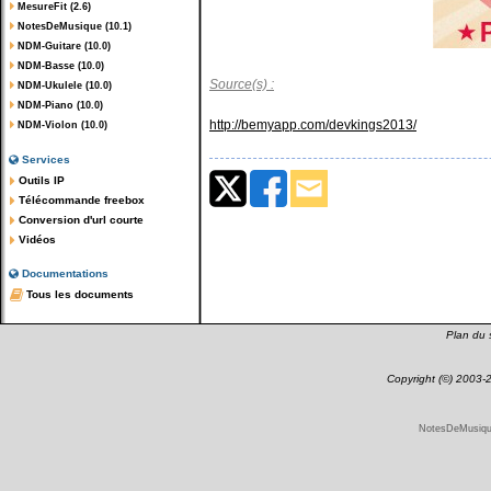
MesureFit (2.6)
NotesDeMusique (10.1)
NDM-Guitare (10.0)
NDM-Basse (10.0)
Source(s) :
NDM-Ukulele (10.0)
NDM-Piano (10.0)
http://bemyapp.com/devkings2013/
NDM-Violon (10.0)
Services
Outils IP
Télécommande freebox
Conversion d'url courte
Vidéos
Documentations
Tous les documents
Plan du s
Copyright (©) 2003
NotesDeMusique