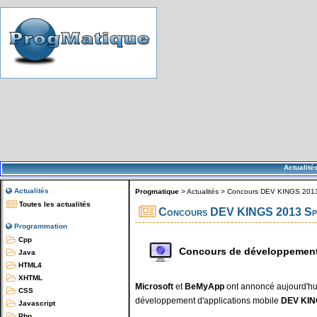
Actualité
Actualités
Progmatique
>
Actualités
>
Concours DEV KINGS 2013 
Toutes les actualités
Concours DEV KINGS 2013 Spéc
Programmation
Cpp
Concours de développement
Java
HTML4
XHTML
Microsoft
et
BeMyApp
ont annoncé aujourd'hu
CSS
développement d'applications mobile
DEV KI
Javascript
Php