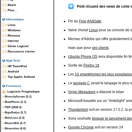
Batch
Petit résumé des news de cette 
Plus...
Informatique
Fin du
Free #AdGate
Linux
Valve choisit
Linux
pour sa console de 
Windows
Réseaux
Micmac d'Adobe qui offre gratuitement 
Internet
Génie Logiciel
mais que pour
ses clients
Raccourcis clavier
Ubuntu Phone OS
sera disponible fin fé
High-Tech
Sortie de
Firefox 18
HP TouchPad
Android
Les
10 smartphones les plus populaires
Top Applis Android
Le
langage C
serait le langage le plus 
Freewares
Logiciels Progmatique
Virgin Megastore
a déposé le bilan
MinorityScreen (5.1)
Microsoft travaille sur un "Ambilight" am
MutePhone (3.1)
FBR (2026.4)
Thunderbird
sort en version 17.0.2, la
MajoReduc (5.7)
MeloLivre (3.3)
Sony souhaite
bloquer le lancement des
MesureBib (6.7)
Google Chrome
sort en version 24
MesureImc (6.6)