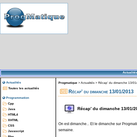
Actualité
Actualités
Progmatique
>
Actualités
>
Récap' du dimanche 13/01
Toutes les actualités
Récap' du dimanche 13/01/2013
Programmation
Cpp
Récap' du dimanche 13/01/2
Java
HTML4
XHTML
On est dimanche... Et le dimanche sur Progmatiq
CSS
semaine.
Javascript
Php