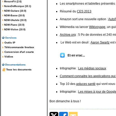
MesureFit (2.6)
Les smartphones et tablettes présentés
NotesDeMusique (10.1)
NDM-Guitare (10.0)
Résumé du
CES 2013
NDM-Basse (10.0)
Amazon sort une nouvelle option :
Auto
NDM-Ukulele (10.0)
NDM-Piano (10.0)
Wikimedia va lancer
Wikivoyage
, un gu
NDM-Violon (10.0)
Archive.org
: 5 Po de données et 240 m
Services
Le Web est en deuil :
Aaron Swartz
est 
Outils IP
Télécommande freebox
Conversion d'url courte
Et en vrac...
Vidéos
Documentations
Infographie :
Les médias sociaux
Tous les documents
Comment connaitre les applications qui
Top 10 des
astuces santé
qui vont vous 
Infographie :
Les mises à jour de Googl
Bon dimanche à tous !