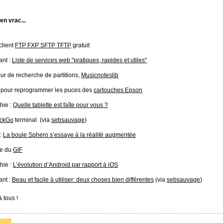
 en vrac...
client
FTP FXP SFTP TFTP
gratuit
ant :
Liste de services web "pratiques, rapides et utiles"
r de recherche de partitions,
Musicnoteslib
l pour reprogrammer les puces des
cartouches Epson
hie :
Quelle tablette est faîte pour vous ?
ckGo
terminal (via
sebsauvage
)
 :
La boule Sphero s’essaye à la réalité augmentée
re du
GIF
hie :
L’évolution d’Android par rapport à iOS
ant :
Beau et facile à utiliser: deux choses bien différentes
(via
sebsauvage
)
 tous !