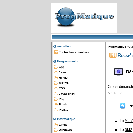
Actualités
Progmatique
>
Ac
Toutes les actualités
Récap' 
Programmation
Cpp
Réc
Java
HTML4
XHTML
On est dimanche
CSS
semaine.
Javascript
Php
Batch
Pe
Plus...
Informatique
Le
Musé
Linux
Le
SMS
Windows