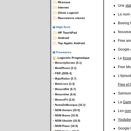
Réseaux
Une
sta
Internet
Génie Logiciel
Le nom 
Raccourcis clavier
Boeing t
High-Tech
Nouveaux
HP TouchPad
Android
Free a
Top Applis Android
Google 
Freewares
Logiciels Progmatique
Le
Know
MinorityScreen (5.1)
Free Mo
MutePhone (3.1)
FBR (2026.4)
L'épiso
MajoReduc (5.7)
MeloLivre (3.3)
Free et
MesureBib (6.7)
Samsun
MesureImc (6.6)
MesureFit (2.6)
La
Game
NotesDeMusique (10.1)
NDM-Guitare (10.0)
Les
nom
NDM-Basse (10.0)
Youtube
NDM-Ukulele (10.0)
NDM-Piano (10.0)
Google 