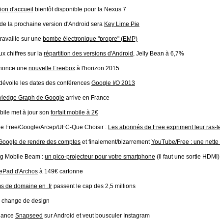
tion d'accueil
bientôt disponible pour la Nexus 7
de la prochaine version d'Android sera
Key Lime Pie
ravaille sur une
bombe électronique "propre" (EMP)
 chiffres sur la
répartition des versions d'Android
, Jelly Bean à 6,7%
nnonce une
nouvelle Freebox
à l'horizon 2015
dévoile les dates des conférences
Google I/O 2013
ledge Graph de Google
arrive en France
bile met à jour son
forfait mobile à 2€
de Free/Google/Arcep/UFC-Que Choisir :
Les abonnés de Free expriment leur ras-l
 Google de rendre des comptes
et finalement/bizarrement
YouTube/Free : une nette 
g Mobile Beam :
un pico-projecteur pour votre smartphone
(il faut une sortie HDMI)
Pad d'Archos
à 149€ cartonne
s de domaine en .fr
passent le cap des 2,5 millions
change de design
lance
Snapseed
sur Android et veut bousculer Instagram