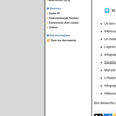
NDM-Violon (10.0)
Services
Et
Outils IP
Télécommande freebox
Conversion d'url courte
Un bon 
Vidéos
Intéress
Documentations
Un moteu
Tous les documents
Logicie
Infograp
DuckDu
Marrant
L'Histoi
Infograp
Intéress
Bon dimanche à