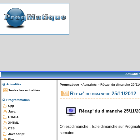
Actualité
Actualités
Progmatique
>
Actualités
>
Récap' du dimanche 25/11
Toutes les actualités
Récap' du dimanche 25/11/2012
Programmation
Cpp
Récap' du dimanche 25/11/2
Java
HTML4
XHTML
On est dimanche... Et le dimanche sur Progmatiq
CSS
semaine.
Javascript
Php