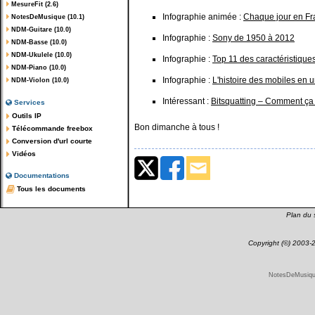
MesureFit (2.6)
Infographie animée :
Chaque jour en Fr
NotesDeMusique (10.1)
NDM-Guitare (10.0)
Infographie :
Sony de 1950 à 2012
NDM-Basse (10.0)
NDM-Ukulele (10.0)
Infographie :
Top 11 des caractéristiqu
NDM-Piano (10.0)
Infographie :
L'histoire des mobiles en 
NDM-Violon (10.0)
Intéressant :
Bitsquatting – Comment ça
Services
Outils IP
Bon dimanche à tous !
Télécommande freebox
Conversion d'url courte
Vidéos
Documentations
Tous les documents
Plan du s
Copyright (©) 2003
NotesDeMusique