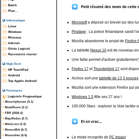
Batch
Petit résumé des news de cette 
Plus...
Informatique
Microsoft
a déposé un brevet sur des lu
Linux
Piratage
: La police finlandaise saisit l'
Windows
Réseaux
Mozilla abandonne le projet de
Firefox 
Internet
Génie Logiciel
La tablette
Nexus 10
est de nouveau en 
Raccourcis clavier
Une faille permet d'activer gratuitement
High-Tech
Firefox 17
et
Thunderbird 17
sont dispo
HP TouchPad
Android
Archos sort une
tablette de 13,3 pouces
Top Applis Android
Mozilla sort une extension Firefox qui p
Freewares
Logiciels Progmatique
Windows 1.0
fête ses 27 ans !
MinorityScreen (5.1)
100.000 Stars : explorer la Voie lactée 
MutePhone (3.1)
FBR (2026.4)
MajoReduc (5.7)
Et en vrac...
MeloLivre (3.3)
MesureBib (6.7)
MesureImc (6.6)
Le mode incognito de
PC Inpact