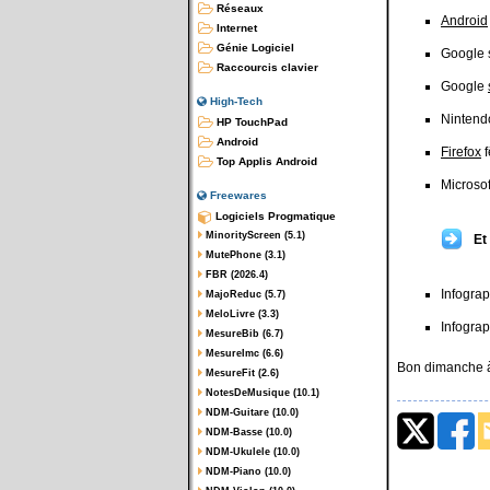
Réseaux
Android
Internet
Génie Logiciel
Google 
Raccourcis clavier
Google
High-Tech
Nintendo
HP TouchPad
Android
Firefox
f
Top Applis Android
Microsof
Freewares
Logiciels Progmatique
MinorityScreen (5.1)
Et
MutePhone (3.1)
FBR (2026.4)
Infograp
MajoReduc (5.7)
MeloLivre (3.3)
Infograp
MesureBib (6.7)
MesureImc (6.6)
Bon dimanche à
MesureFit (2.6)
NotesDeMusique (10.1)
NDM-Guitare (10.0)
NDM-Basse (10.0)
NDM-Ukulele (10.0)
NDM-Piano (10.0)