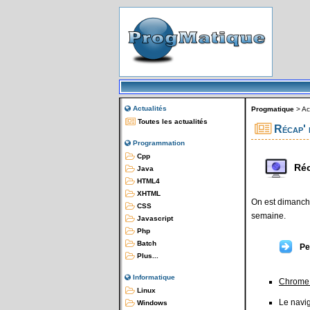
Actualités
Progmatique
>
Ac
Toutes les actualités
Récap' 
Programmation
Cpp
Réc
Java
HTML4
XHTML
On est dimanche
CSS
semaine.
Javascript
Php
Batch
Pe
Plus...
Informatique
Chrome
Linux
Le navi
Windows