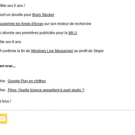
fête ses 5 ans !
sort un doodle pour
Bram Stocker
supprime les fonds d'écran
sur son moteur de recherche
 dévoile ses premières publicités pour la
Wii U
ête ses 8 ans
t confirme la fin de
Windows Live Messenger
au profit de Skype
 en vrac...
hie :
Google Play en chiffres
hie :
Films, Quelle licence appartient à quel studio ?
 tous !