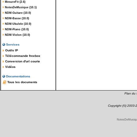
MesureFit (2.6)
NotesDeMusique (10.1)
NDM-Guitare (10.0)
NDM-Basse (10.0)
NDM-Ukulele (10.0)
NDM-Piano (10.0)
NDM-Violon (10.0)
Services
Outils IP
Télécommande freebox
Conversion d'url courte
Vidéos
Documentations
Tous les documents
Plan du s
Copyright (©) 2003
NotesDeMusique