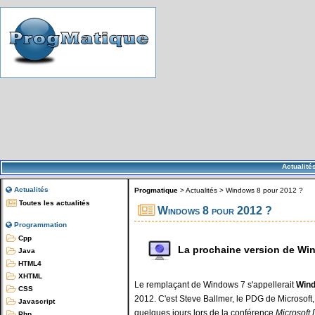
Actualité
Actualités
Progmatique
>
Actualités
>
Windows 8 pour 2012 ?
Toutes les actualités
Windows 8 pour 2012 ?
Programmation
Cpp
La prochaine version de Wi
Java
HTML4
XHTML
Le remplaçant de Windows 7 s'appellerait
Win
CSS
2012. C'est Steve Ballmer, le PDG de Microsoft, 
Javascript
quelques jours lors de la conférence
Microsoft
Php