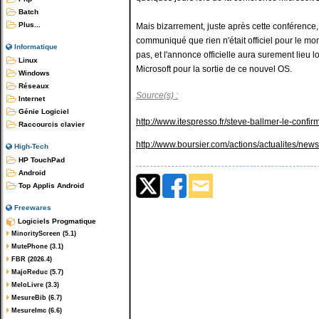
Batch
Plus...
Mais bizarrement, juste après cette conférence,
communiqué que rien n'était officiel pour le 
Informatique
pas, et l'annonce officielle aura surement lieu
Linux
Microsoft pour la sortie de ce nouvel OS.
Windows
Réseaux
Source(s) :
Internet
Génie Logiciel
http://www.itespresso.fr/steve-ballmer-le-conf
Raccourcis clavier
http://www.boursier.com/actions/actualites/ne
High-Tech
HP TouchPad
Android
Top Applis Android
Freewares
Logiciels Progmatique
MinorityScreen (5.1)
MutePhone (3.1)
FBR (2026.4)
MajoReduc (5.7)
MeloLivre (3.3)
MesureBib (6.7)
MesureImc (6.6)