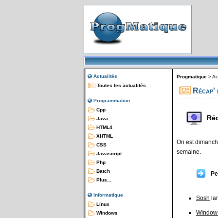
Actualités
Progmatique
>
Ac
Toutes les actualités
Récap' 
Programmation
Cpp
Réc
Java
HTML4
XHTML
On est dimanche
CSS
semaine.
Javascript
Php
Batch
Pe
Plus...
Informatique
Sosh
lan
Linux
Window
Windows