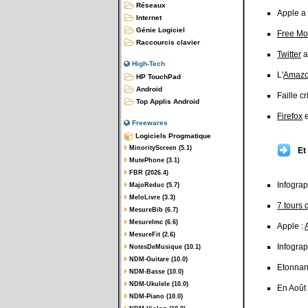
Réseaux
Apple a
Internet
Génie Logiciel
Free Mo
Raccourcis clavier
Twitter
a
High-Tech
L'
Amazo
HP TouchPad
Android
Faille c
Top Applis Android
Firefox
e
Freewares
Logiciels Progmatique
MinorityScreen (5.1)
Et
MutePhone (3.1)
FBR (2026.4)
Infograp
MajoReduc (5.7)
MeloLivre (3.3)
7 tours 
MesureBib (6.7)
MesureImc (6.6)
Apple :
MesureFit (2.6)
Infograp
NotesDeMusique (10.1)
NDM-Guitare (10.0)
Etonnan
NDM-Basse (10.0)
NDM-Ukulele (10.0)
En Août
NDM-Piano (10.0)