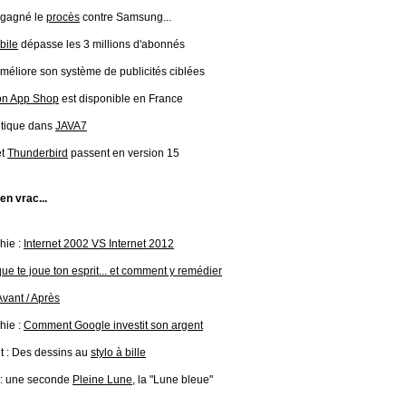
 gagné le
procès
contre Samsung...
bile
dépasse les 3 millions d'abonnés
méliore son système de publicités ciblées
n App Shop
est disponible en France
ritique dans
JAVA7
t
Thunderbird
passent en version 15
 en vrac...
hie :
Internet 2002 VS Internet 2012
que te joue ton esprit... et comment y remédier
Avant / Après
hie :
Comment Google investit son argent
t : Des dessins au
stylo à bille
 : une seconde
Pleine Lune
, la "Lune bleue"