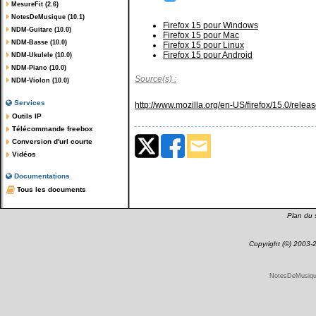
MesureFit (2.6)
NotesDeMusique (10.1)
Firefox 15 pour Windows
NDM-Guitare (10.0)
Firefox 15 pour Mac
NDM-Basse (10.0)
Firefox 15 pour Linux
Firefox 15 pour Android
NDM-Ukulele (10.0)
NDM-Piano (10.0)
Source(s) :
NDM-Violon (10.0)
Services
http://www.mozilla.org/en-US/firefox/15.0/relea
Outils IP
Télécommande freebox
Conversion d'url courte
Vidéos
Documentations
Tous les documents
Plan du s
Copyright (©) 2003
NotesDeMusique