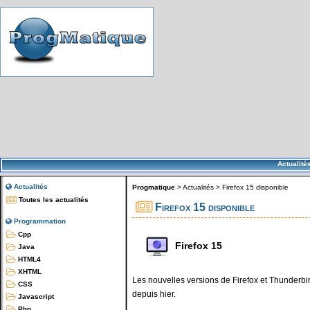
Actualité
Actualités
Progmatique
>
Actualités
>
Firefox 15 disponible
Toutes les actualités
Firefox 15 disponible
Programmation
Cpp
Firefox 15
Java
HTML4
XHTML
Les nouvelles versions de Firefox et Thunderbi
CSS
depuis hier.
Javascript
Php