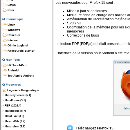
Les nouveautés pour Firefox 15 sont :
Batch
Plus...
Mises à jour silencieuses
Meilleure prise en charge des balises
a
Amélioration de l'accélération matériel
Informatique
SPDY v3
Linux
Optimisation de la mémoire pour les ext
Windows
mémoires)
Réseaux
Corrections de
bugs
Internet
Le lecteur PDF (
PDF.js
) qui était présent dans l
Génie Logiciel
Raccourcis clavier
L'interface de la version pour Android a été rev
High-Tech
HP TouchPad
Android
Top Applis Android
Freewares
Logiciels Progmatique
MinorityScreen (5.1)
MutePhone (3.1)
FBR (2026.4)
MajoReduc (5.7)
MeloLivre (3.3)
MesureBib (6.7)
MesureImc (6.6)
Téléchargez Firefox 15