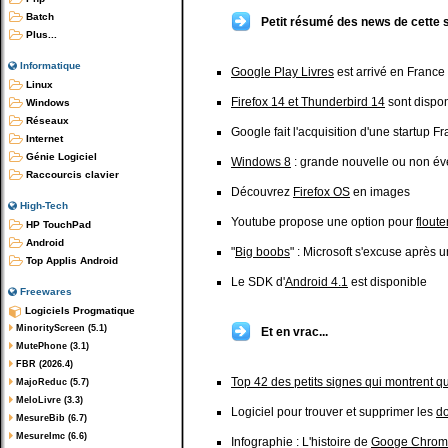
Batch
Petit résumé des news de cette 
Plus...
Informatique
Google Play Livres
est arrivé en France
Linux
Firefox 14 et Thunderbird 14
sont dispo
Windows
Réseaux
Google fait l'acquisition d'une startup F
Internet
Génie Logiciel
Windows 8
: grande nouvelle ou non é
Raccourcis clavier
Découvrez
Firefox OS
en images
High-Tech
Youtube propose une option pour
floute
HP TouchPad
Android
"
Big boobs
" : Microsoft s'excuse après
Top Applis Android
Le SDK d'
Android 4.1
est disponible
Freewares
Logiciels Progmatique
MinorityScreen (5.1)
Et en vrac...
MutePhone (3.1)
FBR (2026.4)
Top 42 des petits signes qui montrent q
MajoReduc (5.7)
MeloLivre (3.3)
Logiciel pour trouver et supprimer les
do
MesureBib (6.7)
MesureImc (6.6)
Infographie : L'histoire de
Googe Chrom