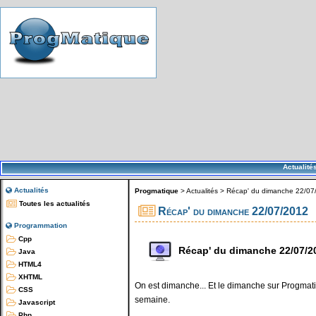
Actualité
Actualités
Progmatique
>
Actualités
>
Récap' du dimanche 22/07
Toutes les actualités
Récap' du dimanche 22/07/2012
Programmation
Cpp
Récap' du dimanche 22/07/2
Java
HTML4
XHTML
On est dimanche... Et le dimanche sur Progmatiq
CSS
semaine.
Javascript
Php