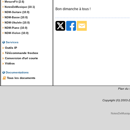
MesureFit (2.6)
NotesDeMusique (10.1)
Bon dimanche à tous !
NDM-Guitare (10.0)
NDM-Basse (10.0)
NDM-Ukulele (10.0)
NDM-Piano (10.0)
NDM-Violon (10.0)
Services
Outils IP
Télécommande freebox
Conversion d'url courte
Vidéos
Documentations
Tous les documents
Plan du s
Copyright (©) 2003
NotesDeMusique