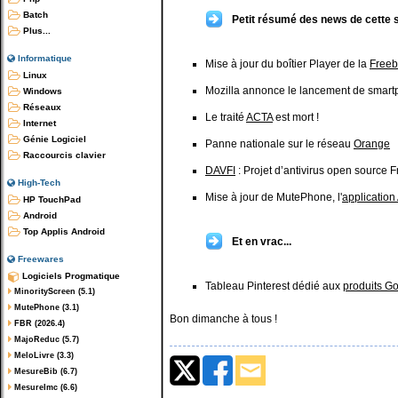
Batch
Petit résumé des news de cette 
Plus...
Informatique
Mise à jour du boîtier Player de la
Freeb
Linux
Mozilla annonce le lancement de smar
Windows
Réseaux
Le traité
ACTA
est mort !
Internet
Génie Logiciel
Panne nationale sur le réseau
Orange
Raccourcis clavier
DAVFI
: Projet d’antivirus open source 
High-Tech
Mise à jour de MutePhone, l'
application
HP TouchPad
Android
Top Applis Android
Et en vrac...
Freewares
Logiciels Progmatique
Tableau Pinterest dédié aux
produits G
MinorityScreen (5.1)
MutePhone (3.1)
Bon dimanche à tous !
FBR (2026.4)
MajoReduc (5.7)
MeloLivre (3.3)
MesureBib (6.7)
MesureImc (6.6)