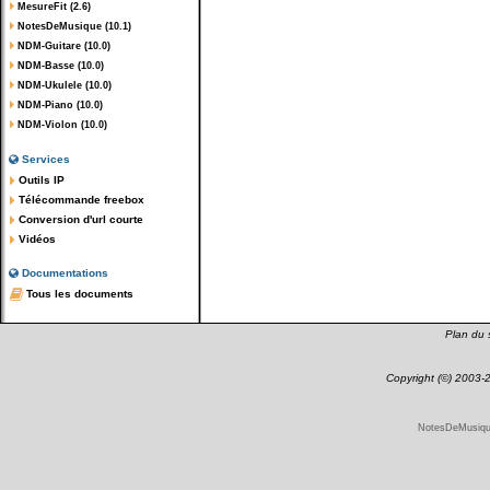
MesureFit (2.6)
NotesDeMusique (10.1)
NDM-Guitare (10.0)
NDM-Basse (10.0)
NDM-Ukulele (10.0)
NDM-Piano (10.0)
NDM-Violon (10.0)
Services
Outils IP
Télécommande freebox
Conversion d'url courte
Vidéos
Documentations
Tous les documents
Plan du s
Copyright (©) 2003
NotesDeMusique