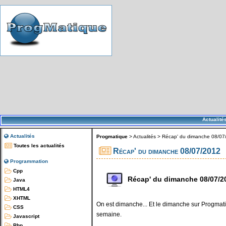
Actualité
Actualités
Progmatique
>
Actualités
>
Récap' du dimanche 08/07
Toutes les actualités
Récap' du dimanche 08/07/2012
Programmation
Cpp
Récap' du dimanche 08/07/2
Java
HTML4
XHTML
On est dimanche... Et le dimanche sur Progmatiq
CSS
semaine.
Javascript
Php