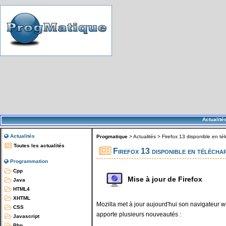
Actualité
Actualités
Progmatique
>
Actualités
>
Firefox 13 disponible en t
Toutes les actualités
Firefox 13 disponible en téléch
Programmation
Cpp
Mise à jour de Firefox
Java
HTML4
XHTML
Mozilla met à jour aujourd'hui son navigateur w
CSS
apporte plusieurs nouveautés :
Javascript
Php