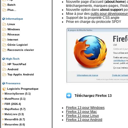
Nouvelle page d'accueil (
about:home
) 
Batch
téléchargements, marques-pages, l'histo
Nouvelle option dans
about:support
pou
Plus...
Mise à jour des
outils pour développeur
Support de la propriété CSS angle
Informatique
Prise en charge du protocole SPDY
Linux
Windows
Réseaux
Internet
Génie Logiciel
Raccourcis clavier
High-Tech
HP TouchPad
Android
Top Applis Android
Freewares
Logiciels Progmatique
MinorityScreen (5.1)
Téléchargez Firefox 13
MutePhone (3.1)
FBR (2026.4)
Firefox 13 pour Windows
MajoReduc (5.7)
Firefox 13 pour Mac
MeloLivre (3.3)
Firefox 13 pour Linux
Firefox 13 pour Android
MesureBib (6.7)
MesureImc (6.6)