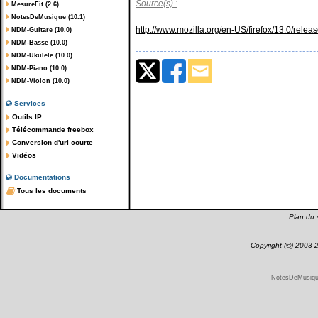
Source(s) :
MesureFit (2.6)
NotesDeMusique (10.1)
http://www.mozilla.org/en-US/firefox/13.0/relea
NDM-Guitare (10.0)
NDM-Basse (10.0)
NDM-Ukulele (10.0)
NDM-Piano (10.0)
NDM-Violon (10.0)
Services
Outils IP
Télécommande freebox
Conversion d'url courte
Vidéos
Documentations
Tous les documents
Plan du s
Copyright (©) 2003
NotesDeMusique