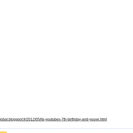
global.blogspot.fr/2012/05/its-youtubes-7th-birthday-and-youve.html