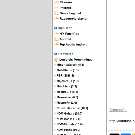
Réseaux
Internet
Génie Logiciel
Raccourcis clavier
High-Tech
HP TouchPad
Android
Top Applis Android
Freewares
Logiciels Progmatique
MinorityScreen (5.1)
MutePhone (3.1)
FBR (2026.4)
MajoReduc (5.7)
MeloLivre (3.3)
MesureBib (6.7)
MesureImc (6.6)
MesureFit (2.6)
NotesDeMusique (10.1)
Source(s) :
NDM-Guitare (10.0)
NDM-Basse (10.0)
http://youtube-
NDM-Ukulele (10.0)
NDM-Piano (10.0)