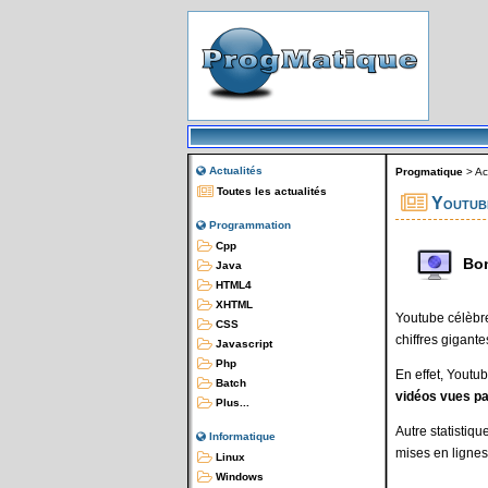
Actualités
Progmatique
>
Ac
Toutes les actualités
Youtube
Programmation
Cpp
Bon
Java
HTML4
XHTML
Youtube célèbr
CSS
chiffres gigante
Javascript
Php
En effet, Youtu
Batch
vidéos vues pa
Plus...
Autre statistiqu
Informatique
mises en lignes
Linux
Windows