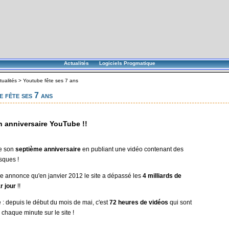
Actualités
Logiciels Progmatique
tualités
>
Youtube fête ses 7 ans
 fête ses 7 ans
 anniversaire YouTube !!
e son
septième anniversaire
en publiant une vidéo contenant des
sques !
be annonce qu'en janvier 2012 le site a dépassé les
4 milliards de
r jour
!!
e : depuis le début du mois de mai, c'est
72 heures de vidéos
qui sont
 chaque minute sur le site !