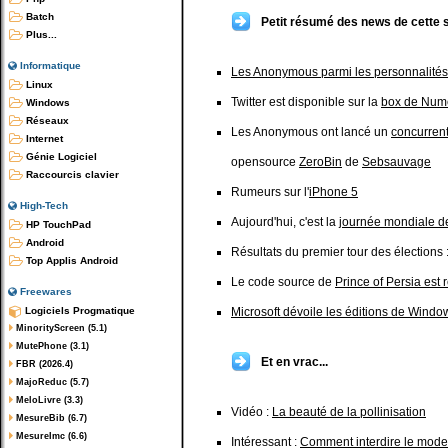
Batch
Petit résumé des news de cette 
Plus...
Informatique
Les Anonymous parmi les personnalités l
Linux
Twitter est disponible sur la
box de Num
Windows
Réseaux
Les Anonymous ont lancé un
concurren
Internet
Génie Logiciel
opensource
ZeroBin
de
Sebsauvage
Raccourcis clavier
Rumeurs sur l'
iPhone 5
High-Tech
Aujourd'hui, c'est la
journée mondiale de
HP TouchPad
Android
Résultats du premier tour des élections 
Top Applis Android
Le code source de
Prince of Persia est 
Freewares
Logiciels Progmatique
Microsoft dévoile les éditions de Windo
MinorityScreen (5.1)
MutePhone (3.1)
Et en vrac...
FBR (2026.4)
MajoReduc (5.7)
MeloLivre (3.3)
Vidéo :
La beauté de la pollinisation
MesureBib (6.7)
MesureImc (6.6)
Intéressant :
Comment interdire le mode 