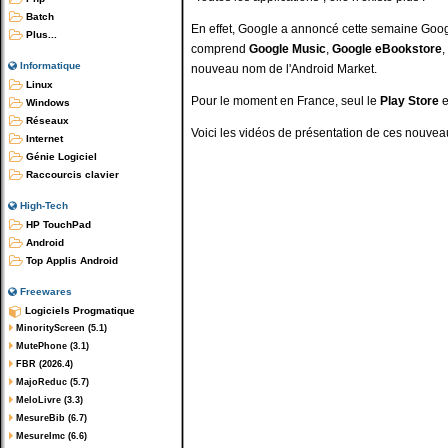
Batch
En effet, Google a annoncé cette semaine Goog
Plus...
comprend
Google Music
,
Google eBookstore
,
Informatique
nouveau nom de l'Android Market.
Linux
Pour le moment en France, seul le
Play Store
e
Windows
Réseaux
Voici les vidéos de présentation de ces nouveau
Internet
Génie Logiciel
Raccourcis clavier
High-Tech
HP TouchPad
Android
Top Applis Android
Freewares
Logiciels Progmatique
MinorityScreen (5.1)
MutePhone (3.1)
FBR (2026.4)
MajoReduc (5.7)
MeloLivre (3.3)
MesureBib (6.7)
MesureImc (6.6)