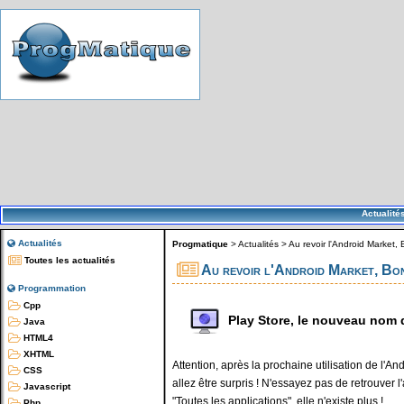
Actualité
Actualités
Progmatique
>
Actualités
>
Au revoir l'Android Market,
Toutes les actualités
Au revoir l'Android Market, Bo
Programmation
Cpp
Play Store, le nouveau nom 
Java
HTML4
XHTML
Attention, après la prochaine utilisation de l'A
CSS
allez être surpris ! N'essayez pas de retrouver l
Javascript
"Toutes les applications", elle n'existe plus !
Php