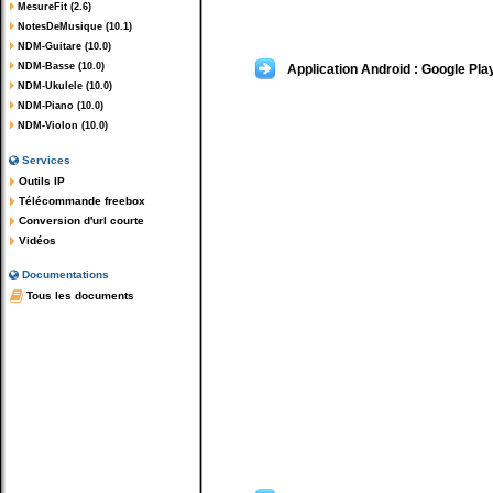
MesureFit (2.6)
NotesDeMusique (10.1)
NDM-Guitare (10.0)
NDM-Basse (10.0)
Application Android : Google Pla
NDM-Ukulele (10.0)
NDM-Piano (10.0)
NDM-Violon (10.0)
Services
Outils IP
Télécommande freebox
Conversion d'url courte
Vidéos
Documentations
Tous les documents