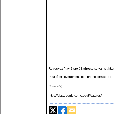
Retrouvez Play Store à l'adresse suivante :
http
Pour fêter l'évènement, des promotions sont en 
Source(s) :
https://play.google.com/about/features/