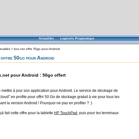
Actualités
Logiciels Progmatique
tualités
>
box.net offre 50go pour Android
 offre 50go pour Android
.net pour Android : 50go offert
e mettre à jour son application pour Android. Le service de stockage de
 cloud" en profite pour offrir 50 Go de stockage gratuit à vie pour tous les
lisant la version Android ! Pourquoi ne pas en profiter ? :)
à fait cette offre pour la tablette
HP TouchPad
, puis pour les terminaux