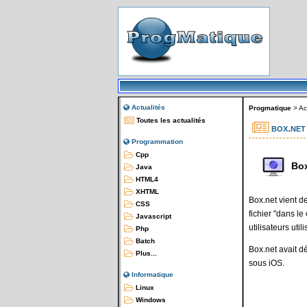
Actualités
Progmatique
>
Ac
Toutes les actualités
box.net
Programmation
Cpp
Box
Java
HTML4
XHTML
Box.net vient d
CSS
fichier "dans le
Javascript
utilisateurs uti
Php
Batch
Box.net avait déj
Plus...
sous iOS.
Informatique
Linux
Windows