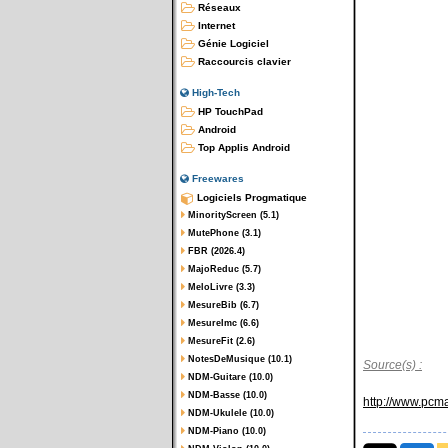
Réseaux
Internet
Génie Logiciel
Raccourcis clavier
High-Tech
HP TouchPad
Android
Top Applis Android
Freewares
Logiciels Progmatique
MinorityScreen (5.1)
MutePhone (3.1)
FBR (2026.4)
MajoReduc (5.7)
MeloLivre (3.3)
MesureBib (6.7)
MesureImc (6.6)
MesureFit (2.6)
NotesDeMusique (10.1)
Source(s) :
NDM-Guitare (10.0)
NDM-Basse (10.0)
http://www.pcm
NDM-Ukulele (10.0)
NDM-Piano (10.0)