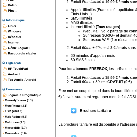
Forfait
Free illimité
à
19,99 € / mois
san
Batch
Appels illimités (France métropolitaine
Plus...
Etats-Unis...)
SMS illimités
Informatique
MMS illimités
Linux
Internet illimité
(Tous usages)
Web, Mail, VoIP, partage de conn
Windows
Sur réseau 3G/3G+ et demain 4G
Réseaux
Sur réseau WiFi (1er réseau mon
Internet
Forfait
60mn + 60sms
à
2 € / mois
sans
Génie Logiciel
Raccourcis clavier
60 minutes d’appels / mois
60 SMS / mois
High-Tech
Pour
les abonnés FREEBOX
, les tarifs sont e
HP TouchPad
Android
Forfait
Free illimité
à
15,99 € / mois
san
Top Applis Android
Forfait
60mn + 60sms
GRATUIT (0 €)
Freewares
Free met un coup de pied dans la fourmilière et
Logiciels Progmatique
€) Je vais surement regrouper mon forfait ADSL 
MinorityScreen (5.1)
MutePhone (3.1)
Brochure tarifaire
FBR (2026.4)
MajoReduc (5.7)
MeloLivre (3.3)
La brochure tarifaire est disponible à l'adresse 
MesureBib (6.7)
MesureImc (6.6)