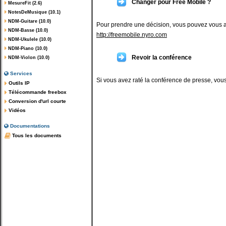
Changer pour Free Mobile ?
MesureFit (2.6)
NotesDeMusique (10.1)
NDM-Guitare (10.0)
Pour prendre une décision, vous pouvez vous ai
NDM-Basse (10.0)
http://freemobile.nyro.com
NDM-Ukulele (10.0)
NDM-Piano (10.0)
Revoir la conférence
NDM-Violon (10.0)
Services
Si vous avez raté la conférence de presse, vous 
Outils IP
Télécommande freebox
Conversion d'url courte
Vidéos
Documentations
Tous les documents