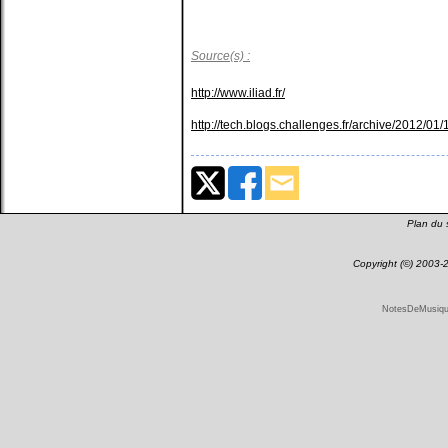
Source(s) :
http://www.iliad.fr/
http://tech.blogs.challenges.fr/archive/2012/01/
Plan du s
Copyright (©) 2003
NotesDeMusique