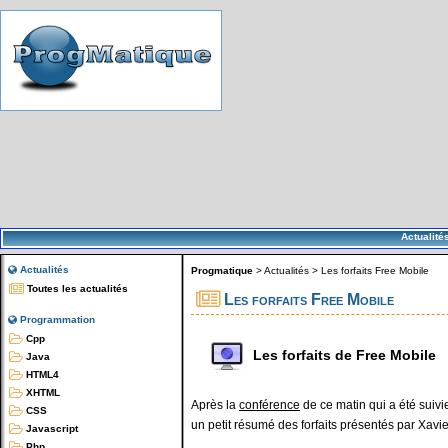
Actualité
Actualités
Progmatique
>
Actualités
>
Les forfaits Free Mobile
Toutes les actualités
Les forfaits Free Mobile
Programmation
Cpp
Les forfaits de Free Mobile
Java
HTML4
XHTML
Après la
conférence
de ce matin qui a été suivi
CSS
un petit résumé des forfaits présentés par Xavier
Javascript
Php