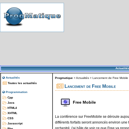
Actualité
Actualités
Progmatique
>
Actualités
>
Lancement de Free Mobile
Toutes les actualités
Lancement de Free Mobile
Programmation
Cpp
Free Mobile
Java
HTML4
XHTML
La conférence sur FreeMobile se déroule aujour
CSS
différents forfaits seront annoncés environ un
Javascript
orchestré, j'ai hâte de voir ce que Free va propo
Php