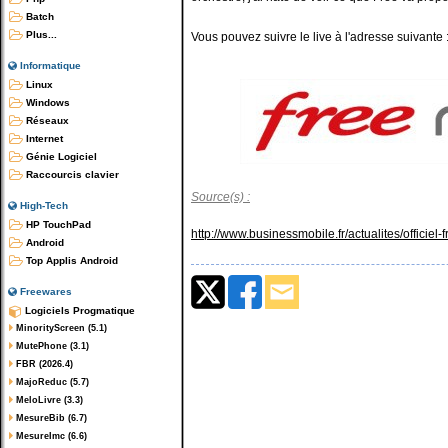
Batch
Plus...
Vous pouvez suivre le live à l'adresse suivante 
Informatique
Linux
Windows
Réseaux
Internet
Génie Logiciel
Raccourcis clavier
Source(s) :
High-Tech
HP TouchPad
http://www.businessmobile.fr/actualites/offici
Android
Top Applis Android
Freewares
Logiciels Progmatique
MinorityScreen (5.1)
MutePhone (3.1)
FBR (2026.4)
MajoReduc (5.7)
MeloLivre (3.3)
MesureBib (6.7)
MesureImc (6.6)