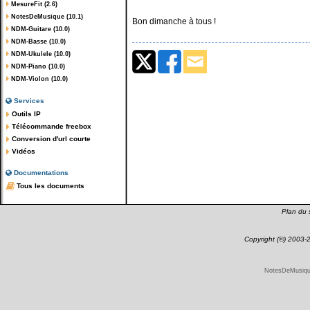
MesureFit (2.6)
NotesDeMusique (10.1)
Bon dimanche à tous !
NDM-Guitare (10.0)
NDM-Basse (10.0)
NDM-Ukulele (10.0)
NDM-Piano (10.0)
NDM-Violon (10.0)
Services
Outils IP
Télécommande freebox
Conversion d'url courte
Vidéos
Documentations
Tous les documents
Plan du s
Copyright (©) 2003
NotesDeMusique