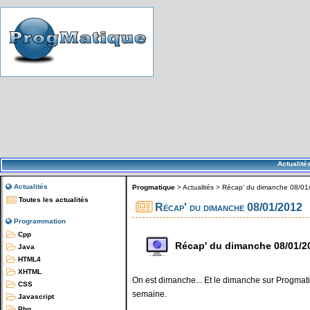
Actualité
Actualités
Progmatique
>
Actualités
>
Récap' du dimanche 08/01
Toutes les actualités
Récap' du dimanche 08/01/2012
Programmation
Cpp
Récap' du dimanche 08/01/2
Java
HTML4
XHTML
On est dimanche... Et le dimanche sur Progmatiq
CSS
semaine.
Javascript
Php