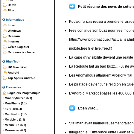
Batch
Petit résumé des news de cette 
Plus...
Informatique
Kodak
n'a pas réussi à prendre le virag
Linux
Free continue son buzz pour free mobil
Windows
Réseaux
https://www.progmatique.fr/actualites/link/
Internet
Génie Logiciel
mobile.free.fr
et
live.free.fr
)
Raccourcis clavier
La
cape d'invisibilité
devient une réalité
High-Tech
La Redoute fait un
bad buzz
.... (Juste a
HP TouchPad
Android
Les
Anonymous attaquent ArcelorMittal
Top Applis Android
Le
piratage
devient une religion en Su
Freewares
Logiciels Progmatique
L'
Android Market
dépasse les 400 000 a
MinorityScreen (5.1)
MutePhone (3.1)
Et en vrac...
FBR (2026.4)
MajoReduc (5.7)
MeloLivre (3.3)
Stallman avait malheureusement raison
MesureBib (6.7)
MesureImc (6.6)
Infographie :
Différence entre Geek et N