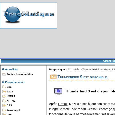
Actualité
Actualités
Progmatique
>
Actualités
>
Thunderbird 9 est disponib
Toutes les actualités
Thunderbird 9 est disponible
Programmation
Cpp
Thunderbird 9 est disponibl
Java
HTML4
XHTML
Après
Firefox
, Mozilla a mis à jour son client m
CSS
intègre le moteur de rendu Gecko 9 et corrige
Javascript
fonctionnalité vous permet également (et si vou
Php