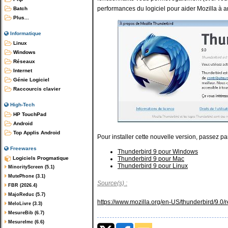
performances du logiciel pour aider Mozilla à am
Batch
Plus...
Informatique
Linux
Windows
Réseaux
Internet
Génie Logiciel
Raccourcis clavier
High-Tech
HP TouchPad
Android
Top Applis Android
Pour installer cette nouvelle version, passez p
Freewares
Thunderbird 9 pour Windows
Logiciels Progmatique
Thunderbird 9 pour Mac
Thunderbird 9 pour Linux
MinorityScreen (5.1)
MutePhone (3.1)
Source(s) :
FBR (2026.4)
MajoReduc (5.7)
https://www.mozilla.org/en-US/thunderbird/9.0/
MeloLivre (3.3)
MesureBib (6.7)
MesureImc (6.6)