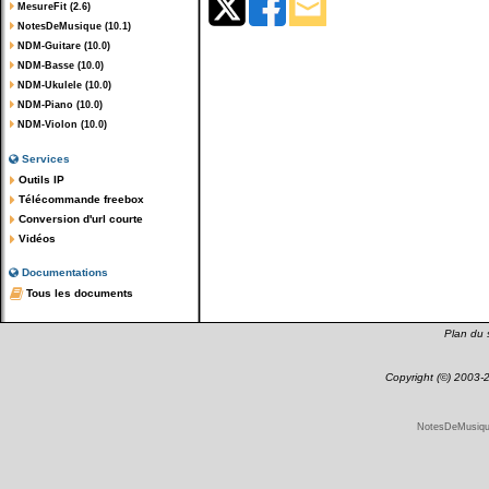
MesureFit (2.6)
NotesDeMusique (10.1)
NDM-Guitare (10.0)
NDM-Basse (10.0)
NDM-Ukulele (10.0)
NDM-Piano (10.0)
NDM-Violon (10.0)
Services
Outils IP
Télécommande freebox
Conversion d'url courte
Vidéos
Documentations
Tous les documents
Plan du s
Copyright (©) 2003
NotesDeMusique