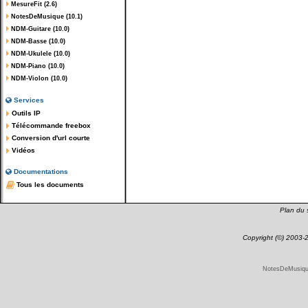
MesureFit (2.6)
NotesDeMusique (10.1)
NDM-Guitare (10.0)
NDM-Basse (10.0)
NDM-Ukulele (10.0)
NDM-Piano (10.0)
NDM-Violon (10.0)
Services
Outils IP
Télécommande freebox
Conversion d'url courte
Vidéos
Documentations
Tous les documents
Plan du s
Copyright (©) 2003
NotesDeMusique