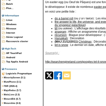
Un easter egg (ou Oeuf de Pâques) est une fonc
Batch
le développeur. Il existe de nombreux
easter e
Plus...
en voici une petite liste :
Informatique
do a barrel roll
(ou
z or r twice
) : Les rés
Linux
the answer to life, the universe, and eve
Windows
du voyageur galactique
)
tilt
(ou
askew
) : L'affichage des résultats
Réseaux
anagram
: Affiche un anagramme d'
ana
Internet
récursion
: Blague pour développeur :-)
Génie Logiciel
Hanukkah
: Décoration
Raccourcis clavier
(MAJ 21/12/2011)
Christmas
: Décorati
let is snow
: Le dernier en date, affiche 
High-Tech
Source(s) :
HP TouchPad
Android
http://searchengineland.com/googles-let-it-sn
Top Applis Android
Freewares
Logiciels Progmatique
MinorityScreen (5.1)
MutePhone (3.1)
FBR (2026.4)
MajoReduc (5.7)
MeloLivre (3.3)
MesureBib (6.7)
MesureImc (6.6)