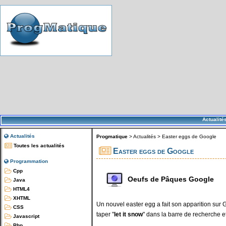
Actualité
Actualités
Progmatique
>
Actualités
>
Easter eggs de Google
Toutes les actualités
Easter eggs de Google
Programmation
Cpp
Oeufs de Pâques Google
Java
HTML4
XHTML
Un nouvel easter egg a fait son apparition sur Goo
CSS
taper "
let it snow
" dans la barre de recherche et
Javascript
Php