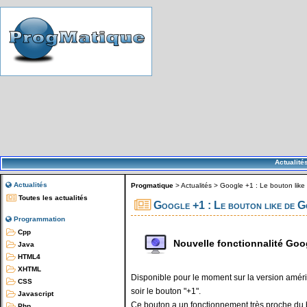
Actualité
Actualités
Progmatique
>
Actualités
>
Google +1 : Le bouton lik
Toutes les actualités
Google +1 : Le bouton like de 
Programmation
Cpp
Nouvelle fonctionnalité Goo
Java
HTML4
XHTML
Disponible pour le moment sur la version améri
CSS
soir le bouton "+1".
Javascript
Ce bouton a un fonctionnement très proche du b
Php