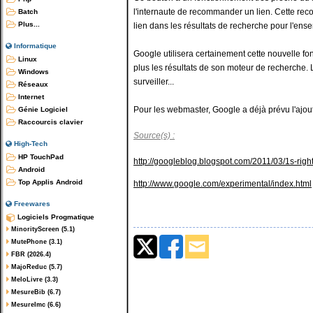
l'internaute de recommander un lien. Cette rec
Batch
Plus...
lien dans les résultats de recherche pour l'ens
Informatique
Google utilisera certainement cette nouvelle fon
Linux
plus les résultats de son moteur de recherche. 
Windows
surveiller...
Réseaux
Internet
Pour les webmaster, Google a déjà prévu l'ajout
Génie Logiciel
Raccourcis clavier
Source(s) :
High-Tech
HP TouchPad
http://googleblog.blogspot.com/2011/03/1s-rig
Android
Top Applis Android
http://www.google.com/experimental/index.html
Freewares
Logiciels Progmatique
MinorityScreen (5.1)
MutePhone (3.1)
FBR (2026.4)
MajoReduc (5.7)
MeloLivre (3.3)
MesureBib (6.7)
MesureImc (6.6)