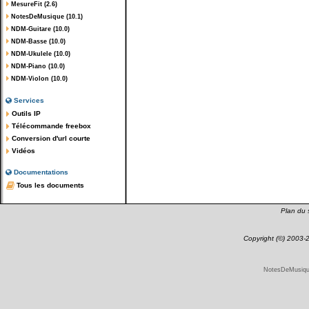
MesureFit (2.6)
NotesDeMusique (10.1)
NDM-Guitare (10.0)
NDM-Basse (10.0)
NDM-Ukulele (10.0)
NDM-Piano (10.0)
NDM-Violon (10.0)
Services
Outils IP
Télécommande freebox
Conversion d'url courte
Vidéos
Documentations
Tous les documents
Plan du s
Copyright (©) 2003
NotesDeMusique