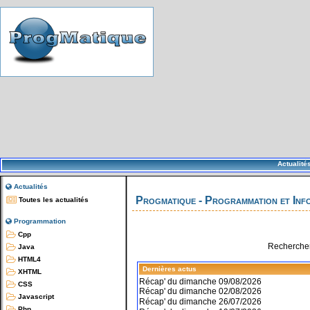
Actualité
Actualités
Progmatique - Programmation et Inf
Toutes les actualités
Programmation
Cpp
Rechercher
Java
HTML4
Dernières actus
XHTML
Récap' du dimanche 09/08/2026
CSS
Récap' du dimanche 02/08/2026
Javascript
Récap' du dimanche 26/07/2026
Php