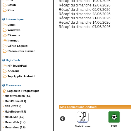
Récap' du dimanche 19/07/2026
Récap' du dimanche 12/07/2026
Batch
Récap' du dimanche 05/07/2026
Plus...
Récap' du dimanche 28/06/2026
Récap' du dimanche 21/06/2026
Informatique
Récap' du dimanche 14/06/2026
Linux
Récap' du dimanche 07/06/2026
Windows
Réseaux
Internet
Génie Logiciel
Raccourcis clavier
High-Tech
HP TouchPad
Android
Top Applis Android
Freewares
Logiciels Progmatique
MinorityScreen (5.1)
MutePhone (3.1)
FBR (2026.4)
Mes applications Android
MajoReduc (5.7)
MeloLivre (3.3)
MesureBib (6.7)
NDM-Piano
NDM-Violon
MutePhone
FBR
MesureImc (6.6)