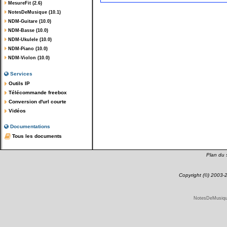
MesureFit (2.6)
NotesDeMusique (10.1)
NDM-Guitare (10.0)
NDM-Basse (10.0)
NDM-Ukulele (10.0)
NDM-Piano (10.0)
NDM-Violon (10.0)
Services
Outils IP
Télécommande freebox
Conversion d'url courte
Vidéos
Documentations
Tous les documents
Plan du s
Copyright (©) 2003
NotesDeMusique